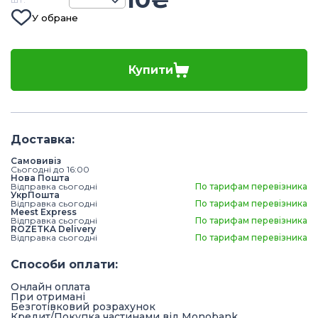
У обране
Купити
Доставка
:
Самовивіз
Сьогодні до 16:00
Нова Пошта
Відправка сьогодні
По тарифам перевізника
УкрПошта
Відправка сьогодні
По тарифам перевізника
Meest Express
Відправка сьогодні
По тарифам перевізника
ROZETKA Delivery
Відправка сьогодні
По тарифам перевізника
Способи оплати
:
Онлайн оплата
При отримані
Безготівковий розрахунок
Кредит/Покупка частинами від Monobank