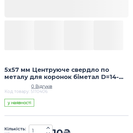
5х57 мм Центруюче свердло по
металу для коронок біметал D=14-
30мм
0
Відгуків
Код товару
:
5110406
у наявності
Кiлькiсть
:
10
₴
шт.