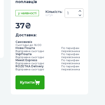
поплавців
Кiлькiсть
:
у наявності
штук
37
₴
Доставка
:
Самовивіз
Сьогодні до 16:00
Нова Пошта
По тарифам
Відправка сьогодні
перевізника
УкрПошта
По тарифам
Відправка сьогодні
перевізника
Meest Express
По тарифам
Відправка сьогодні
перевізника
ROZETKA Delivery
По тарифам
Відправка сьогодні
перевізника
Купити