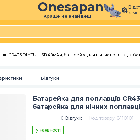
Onesapan
Відс
замо
Краще не знайдеш!
ців CR435 DLYFULL 3В 48мАч, батарейка для нічних поплавців, ба
еристики
Відгуки
Батарейка для поплавців CR4
батарейка для нічних поплавц
0
Відгуків
Код товару
:
8110101
у наявності