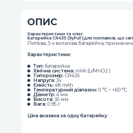
ОПИС
Характеристики та опис
Батарейка CR435 DlyFull (для поплавків, що сві
Литієва, 3-х вольтова батарейка, призначе
Характеристики:
Тип:
батарейка
Хімічна система:
літій (Li/MnO2 )
Типорозмір:
CR435
Напруга:
3v
Ємність:
48 mAh
Температурний діапазон:
0 °C ÷ +60 °C
Діаметр:
4 мм
Висота:
35 мм
Вага:
0.95 г
Ціна вказана за одну батарейку