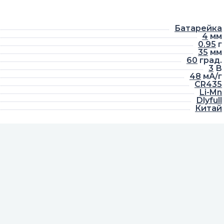
Батарейка
4
мм
0.95
г
35
мм
60
град.
3
В
48
мА/г
CR435
Li-Mn
Dlyfull
Китай