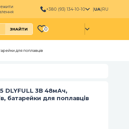
тежити
+380 (93) 134-10-10
|
UA
|
RU
влення
0
ЗНАЙТИ
тарейки для поплавців
35 DLYFULL 3В 48мАч,
ів, батарейки для поплавців