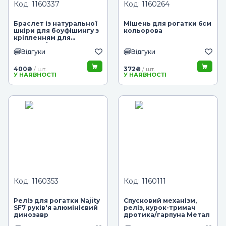
Код: 1160337
Код: 1160264
Браслет із натуральної
Мішень для рогатки 6см
шкіри для боуфішингу з
кольорова
кріпленням для
котушки L
Відгуки
Відгуки
400
₴
372
₴
/ шт.
/ шт.
У НАЯВНОСТІ
У НАЯВНОСТІ
Код: 1160353
Код: 1160111
Реліз для рогатки Najity
Спусковий механізм,
SF7 руків'я алюмінієвий
реліз, курок-тримач
динозавр
дротика/гарпуна Метал