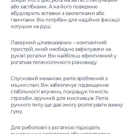
шкіри. Його фіксують на зап’ясті липучками
або застібками. А на його поверхню
вбудовують вставки з заклепками або
гвинтами. Він потрібен для надійної фіксації
котушки на руці.
Лазерний цілевказівник – компактний
пристрій, який необхідно зафіксувати на
руків’ї рогатки. Він найбільш ефективний у
рогатках телескопічного різновиду.
Спусковий механізм, реліз зроблений з
міцної сталі. Він забезпечує підвищення
стабільності влучень, покращує точність
стрільби, зручний для мисливців. Реліз
ручного типу ще дає змогу розтягувати важку
гуму.
Для риболовлі з рогаткою підходять