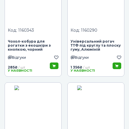
Код: 1160343
Код: 1160290
Чохол-кобура для
Універсальний рогач
рогатки з екошкіри з
ТТФ під круглу та плоску
кнопкою, чорний
гуму, Алюміній
Відгуки
Відгуки
285
₴
1 356
₴
/ шт.
/ шт.
У НАЯВНОСТІ
У НАЯВНОСТІ