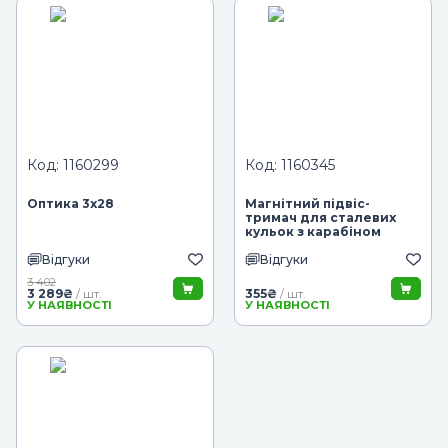
Код: 1160299
Код: 1160345
Оптика 3х28
Магнітний підвіс-
тримач для сталевих
кульок з карабіном
Відгуки
Відгуки
3 402
3 289
₴
355
₴
/ шт.
/ шт.
У НАЯВНОСТІ
У НАЯВНОСТІ