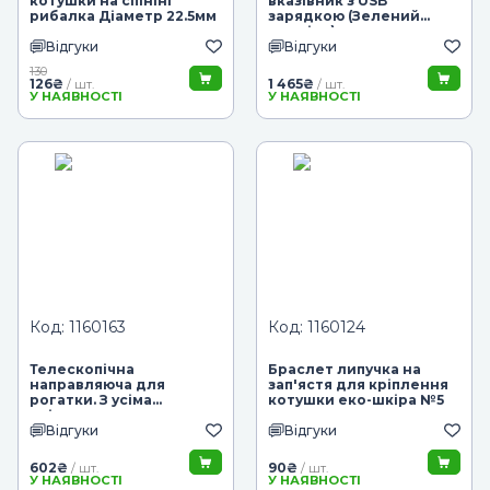
котушки на спінінг
вказівник з USB
рибалка Діаметр 22.5мм
зарядкою (Зелений
промінь)
Відгуки
Відгуки
130
126
₴
1 465
₴
/ шт.
/ шт.
У НАЯВНОСТІ
У НАЯВНОСТІ
Код: 1160163
Код: 1160124
Телескопічна
Браслет липучка на
направляюча для
зап'ястя для кріплення
рогатки. З усіма
котушки еко-шкіра №5
кріпленнями
Відгуки
Відгуки
602
₴
90
₴
/ шт.
/ шт.
У НАЯВНОСТІ
У НАЯВНОСТІ