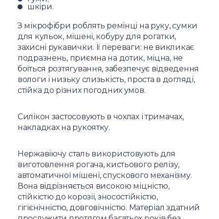
шкіри.
З мікрофібри роблять ремінці на руку, сумки
для кульок, мішені, кобуру для рогатки,
захисні рукавички. Її переваги: не викликає
подразнень, приємна на дотик, міцна, не
боїться розтягування, забезпечує відведення
вологи і низьку слизькість, проста в догляді,
стійка до різних погодних умов.
Силікон застосовують в чохлах і тримачах,
накладках на рукоятку.
Нержавіючу сталь використовують для
виготовлення рогача, кистьового релізу,
автоматичної мішені, спускового механізму.
Вона відрізняється високою міцністю,
стійкістю до корозії, зносостійкістю,
гігієнічністю, довговічністю. Матеріал здатний
прослужити протягом багатьох років без