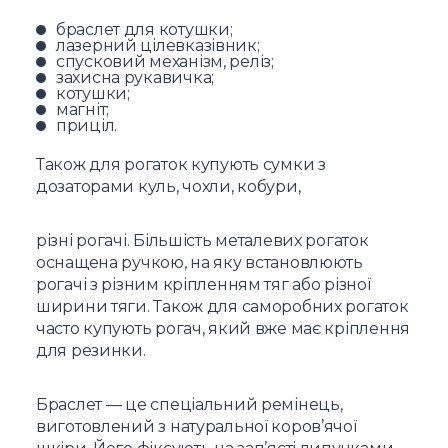
браслет для котушки;
лазерний цілевказівник;
спусковий механізм, реліз;
захисна рукавичка;
котушки;
магніт;
приціл.
Також для рогаток купують сумки з
дозаторами куль, чохли, кобури,
різні рогачі. Більшість металевих рогаток
оснащена ручкою, на яку встановлюють
рогачі з різним кріпленням тяг або різної
ширини тяги. Також для саморобних рогаток
часто купують рогач, який вже має кріплення
для резинки.
Браслет — це спеціальний ремінець,
виготовлений з натуральної коров’ячої