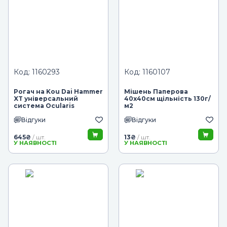
Код: 1160293
Код: 1160107
Рогач на Kou Dai Hammer
Мішень Паперова
XT універсальний
40x40см щільність 130г/
система Ocularis
м2
Відгуки
Відгуки
645
₴
13
₴
/ шт.
/ шт.
У НАЯВНОСТІ
У НАЯВНОСТІ