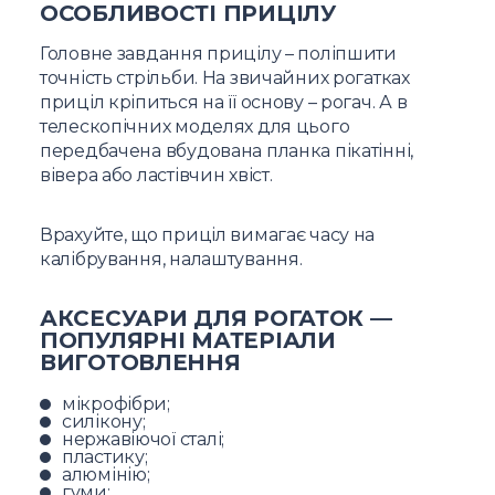
ОСОБЛИВОСТІ ПРИЦІЛУ
Головне завдання прицілу – поліпшити
точність стрільби. На звичайних рогатках
приціл кріпиться на її основу – рогач. А в
телескопічних моделях для цього
передбачена вбудована планка пікатінні,
вівера або ластівчин хвіст.
Врахуйте, що приціл вимагає часу на
калібрування, налаштування.
АКСЕСУАРИ ДЛЯ РОГАТОК —
ПОПУЛЯРНІ МАТЕРІАЛИ
ВИГОТОВЛЕННЯ
мікрофібри;
силікону;
нержавіючої сталі;
пластику;
алюмінію;
гуми;