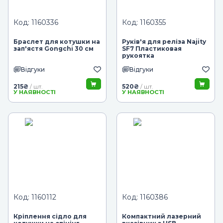
Код: 1160336
Код: 1160355
Браслет для котушки на
Руків'я для реліза Najity
зап'ястя Gongchi 30 см
SF7 Пластиковая
рукоятка
Відгуки
Відгуки
215
₴
520
₴
/ шт.
/ шт.
У НАЯВНОСТІ
У НАЯВНОСТІ
Код: 1160112
Код: 1160386
Кріплення сідло для
Компактний лазерний