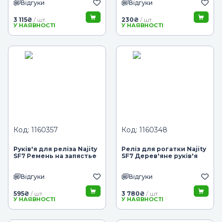
Відгуки
Відгуки
3 115
₴
230
₴
/ шт.
/ шт.
У НАЯВНОСТІ
У НАЯВНОСТІ
Код: 1160357
Код: 1160348
Руків'я для реліза Najity
Реліз для рогатки Najity
SF7 Ремень на запястье
SF7 Дерев'яне руків'я
Відгуки
Відгуки
595
₴
3 780
₴
/ шт.
/ шт.
У НАЯВНОСТІ
У НАЯВНОСТІ