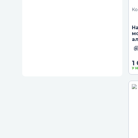
Ко
Н
м
а
1
У 