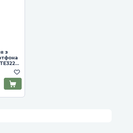
я з
ртфона
 TE322