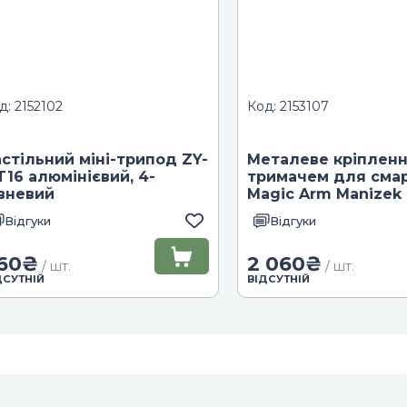
д: 2152102
Код: 2153107
стільний міні-трипод ZY-
Металеве кріпленн
16 алюмінієвий, 4-
тримачем для сма
вневий
Magic Arm Manizek
80 см
Відгуки
Відгуки
60
₴
2 060
₴
/ шт.
/ шт.
ДСУТНІЙ
ВІДСУТНІЙ