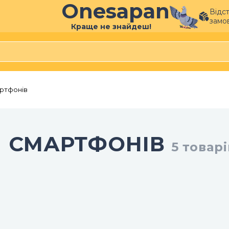
Onesapan
Відс
замо
Краще не знайдеш!
артфонів
Я СМАРТФОНІВ
5
товарі