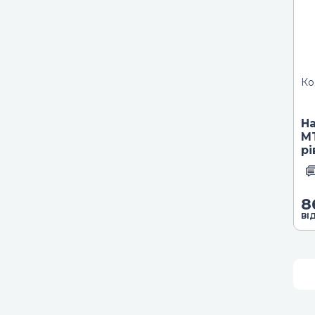
Ко
На
MT
рі
8
ВІ