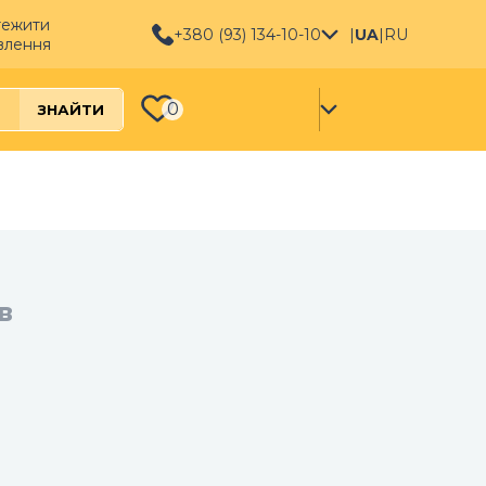
тежити
+380 (93) 134-10-10
|
UA
|
RU
влення
0
ЗНАЙТИ
в