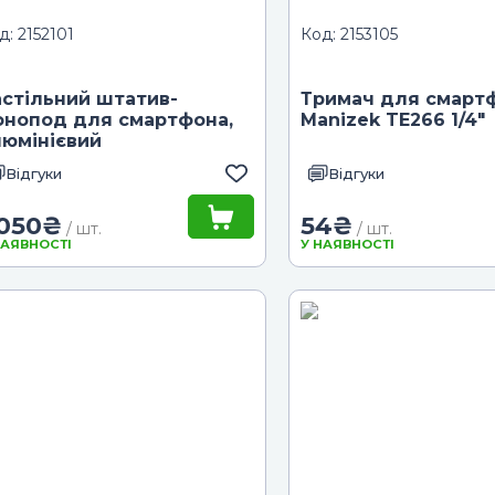
д: 2152101
Код: 2153105
астільний штатив-
Тримач для смарт
онопод для смартфона,
Manizek TE266 1/4"
люмінієвий
Відгуки
Відгуки
 050
₴
54
₴
/ шт.
/ шт.
НАЯВНОСТІ
У НАЯВНОСТІ