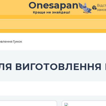
Onesapan
Відс
замо
Краще не знайдеш!
овлення Гумок
ЛЯ ВИГОТОВЛЕННЯ