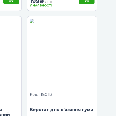
199
₴
/ шт.
У НАЯВНОСТІ
Код: 1180113
я
Верстат для в'язання гуми
рний