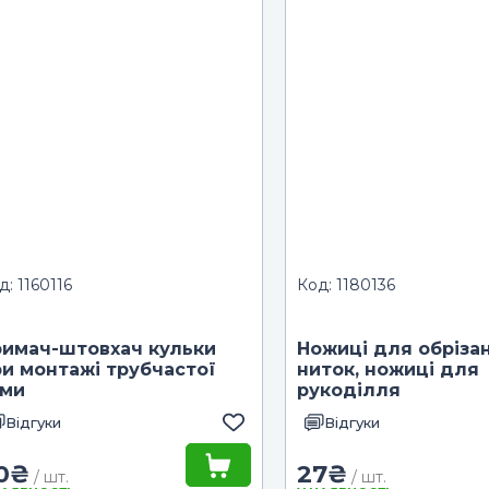
д: 1160116
Код: 1180136
римач-штовхач кульки
Ножиці для обріза
и монтажі трубчастої
ниток, ножиці для
уми
рукоділля
Відгуки
Відгуки
0
₴
27
₴
/ шт.
/ шт.