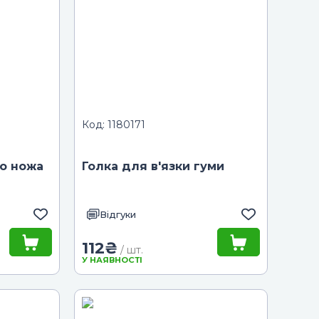
Код: 1180171
о ножа
Голка для в'язки гуми
Відгуки
112
₴
/ шт.
У НАЯВНОСТІ