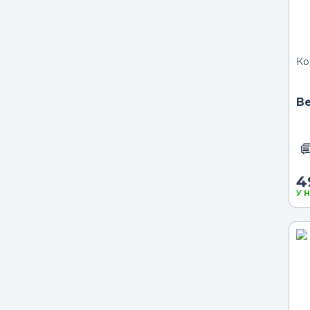
Ко
Ве
4
У 