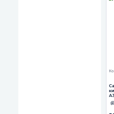
Ко
С
к
А