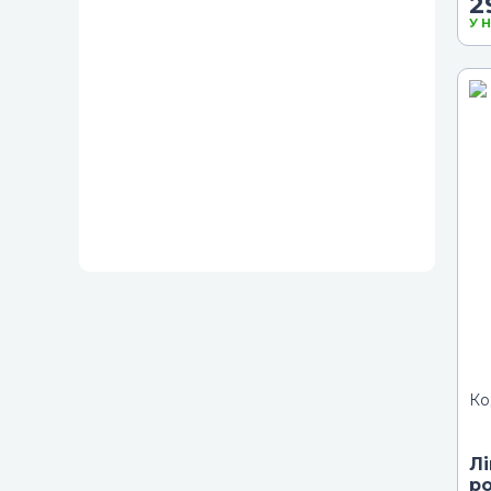
2
У 
Ко
Л
р