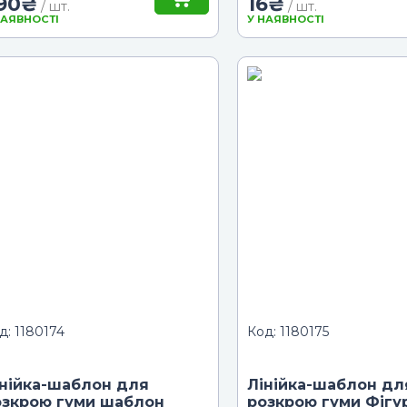
90
₴
16
₴
/ шт.
/ шт.
НАЯВНОСТІ
У НАЯВНОСТІ
д: 1180174
Код: 1180175
інійка-шаблон для
Лінійка-шаблон дл
озкрою гуми шаблон
розкрою гуми Фігу