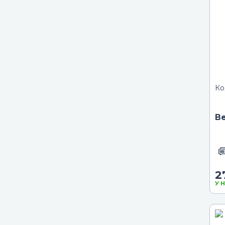
Ко
Ве
2
У 