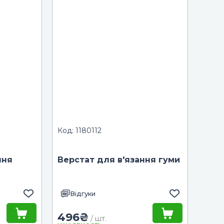
Код: 1180112
ння
Верстат для в'язання гуми
Відгуки
496
₴
/ шт.