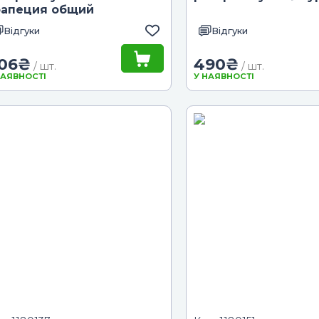
рапеция общий
Відгуки
Відгуки
06
₴
490
₴
/ шт.
/ шт.
НАЯВНОСТІ
У НАЯВНОСТІ