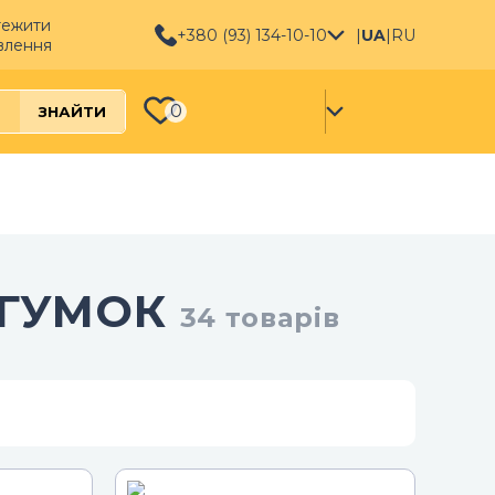
тежити
+380 (93) 134-10-10
|
UA
|
RU
влення
0
ЗНАЙТИ
 ГУМОК
34
товарів