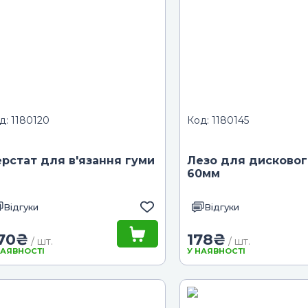
д: 1180120
Код: 1180145
рстат для в'язання гуми
Лезо для дисковог
60мм
Відгуки
Відгуки
70
₴
178
₴
/ шт.
/ шт.
НАЯВНОСТІ
У НАЯВНОСТІ