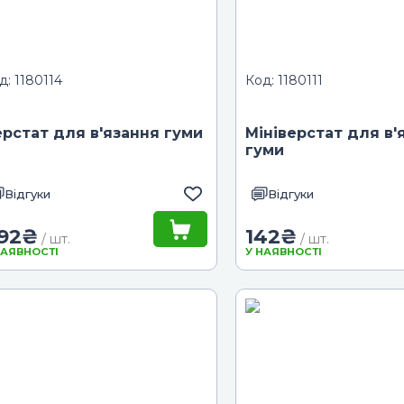
д: 1180114
Код: 1180111
рстат для в'язання гуми
Мініверстат для в'
гуми
Відгуки
Відгуки
92
₴
142
₴
/ шт.
/ шт.
НАЯВНОСТІ
У НАЯВНОСТІ