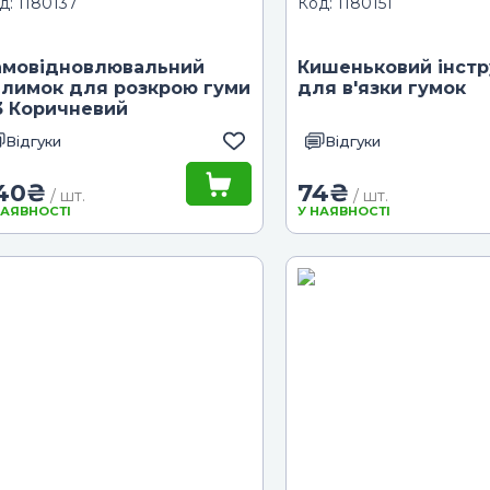
д: 1180137
Код: 1180151
амовідновлювальний
Кишеньковий інст
илимок для розкрою гуми
для в'язки гумок
3 Коричневий
Відгуки
Відгуки
40
₴
74
₴
/ шт.
/ шт.
НАЯВНОСТІ
У НАЯВНОСТІ