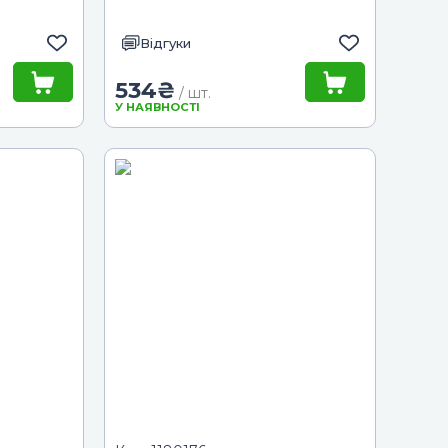
Відгуки
534
₴
/ шт.
У НАЯВНОСТІ