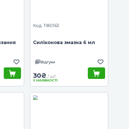
Код: 1180163
язання
Силіконова змазка 6 мл
Відгуки
30
₴
/ шт.
У НАЯВНОСТІ