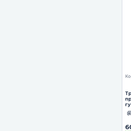
Ко
Т
пр
г
6