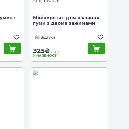
Код: 1180176
румент
Мініверстат для в'язання
гуми з двома зажимами
Відгуки
325
₴
/ шт.
У НАЯВНОСТІ