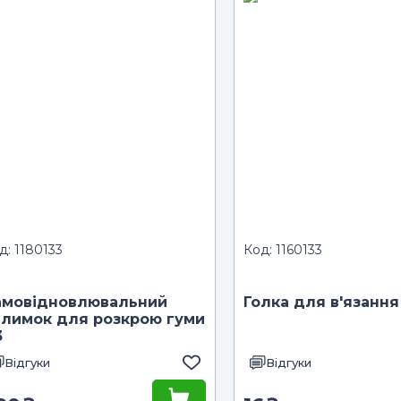
д: 1180133
Код: 1160133
амовідновлювальний
Голка для в'язання
илимок для розкрою гуми
3
Відгуки
Відгуки