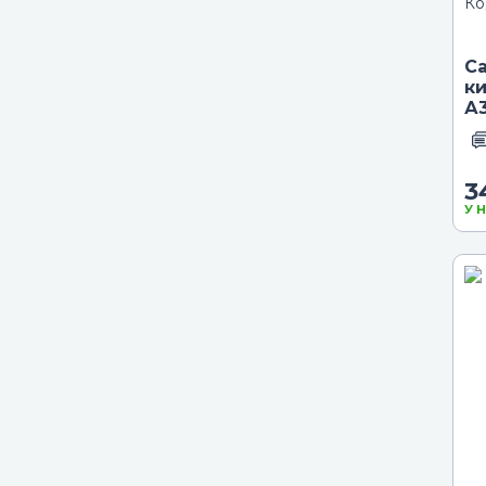
Ко
С
к
А
3
У 