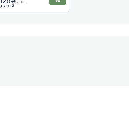
 120
₴
/ шт.
ДСУТНІЙ