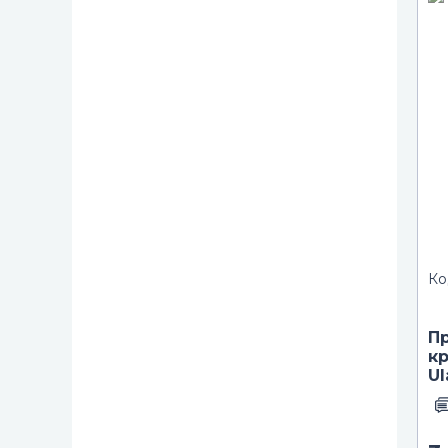
Ко
П
к
Ul
ка
м