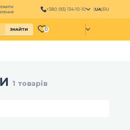
тежити
+380 (93) 134-10-10
|
UA
|
RU
влення
0
ЗНАЙТИ
ФИ
1
товарів