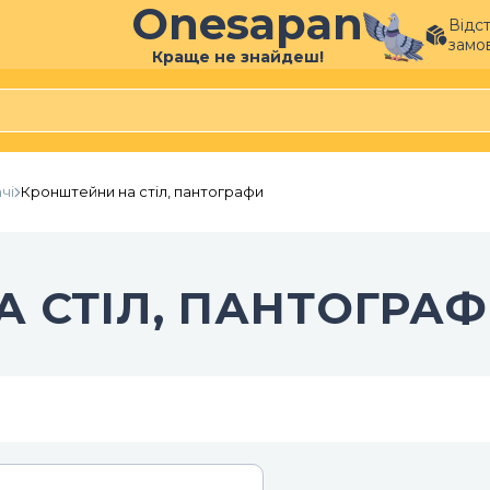
Onesapan
Відс
замо
Краще не знайдеш!
чі
Кронштейни на стіл, пантографи
 СТІЛ, ПАНТОГРА