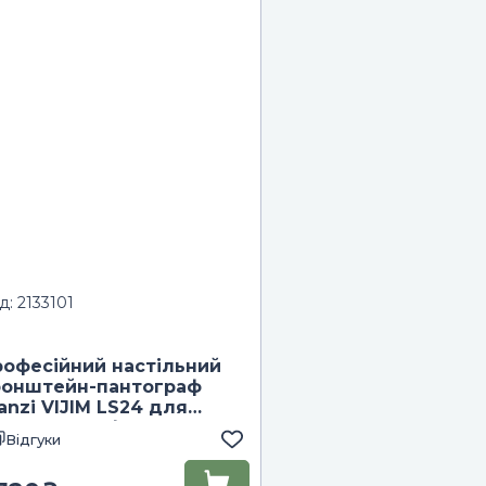
д: 2133101
рофесійний настільний
ронштейн-пантограф
anzi VIJIM LS24 для
мери, телефона,
Відгуки
ікрофона