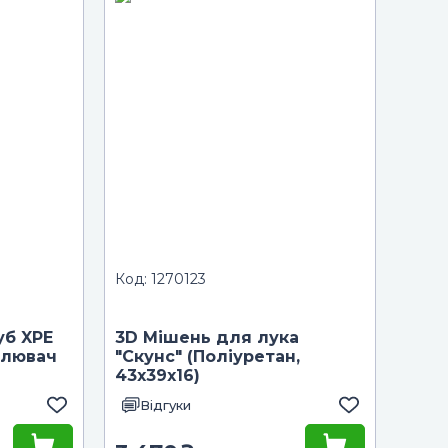
Код: 1270123
уб XPE
3D Мішень для лука
влювач
"Скунс" (Поліуретан,
43х39х16)
Відгуки