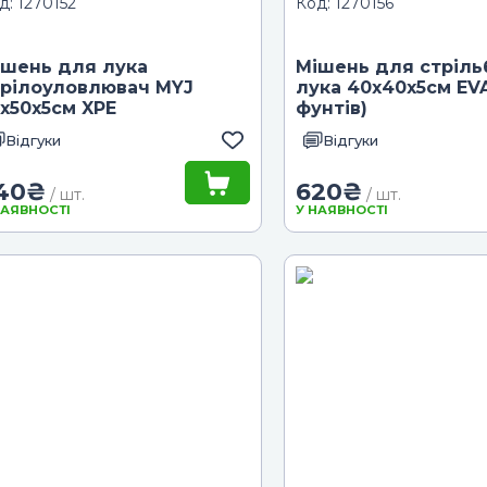
д: 1270152
Код: 1270156
ішень для лука
Мішень для стріль
трілоуловлювач MYJ
лука 40х40х5см EVA
х50х5см XPE
фунтів)
Відгуки
Відгуки
40
₴
620
₴
/ шт.
/ шт.
НАЯВНОСТІ
У НАЯВНОСТІ