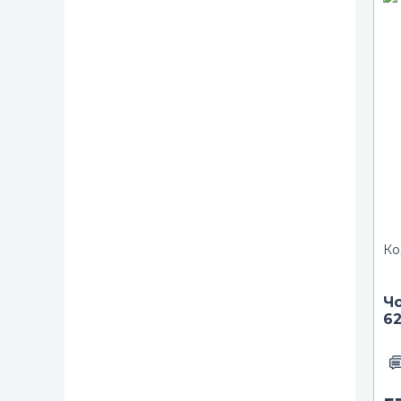
Ко
Чо
62