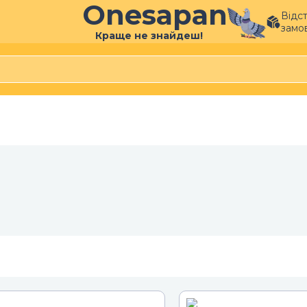
Onesapan
Відс
замо
Краще не знайдеш!