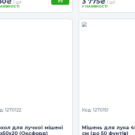
30
₴
3 775
₴
/ шт.
/ шт.
НАЯВНОСТІ
У НАЯВНОСТІ
д: 1270122
Код: 1270151
хол для лучної мішені
Мішень для лука 4
х50х20 (Оксфорд)
см (до 50 фунтів)