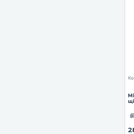
Ко
М
щі
2