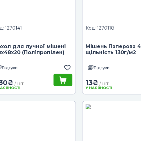
д: 1270141
Код: 1270118
хол для лучної мішені
Мішень Паперова 
х48х20 (Поліпропілен)
щільність 130г/м2
Відгуки
Відгуки
30
₴
13
₴
/ шт.
/ шт.
НАЯВНОСТІ
У НАЯВНОСТІ