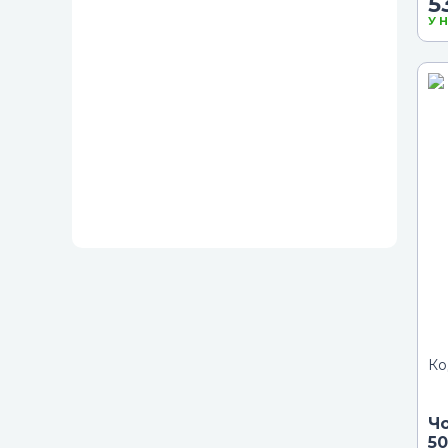
5
У 
Ко
Чо
50