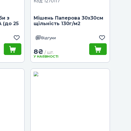
Код: 1270117
би з
Мішень Паперова 30x30см
 (до 25
щільність 130г/м2
Відгуки
8
₴
/ шт.
У НАЯВНОСТІ