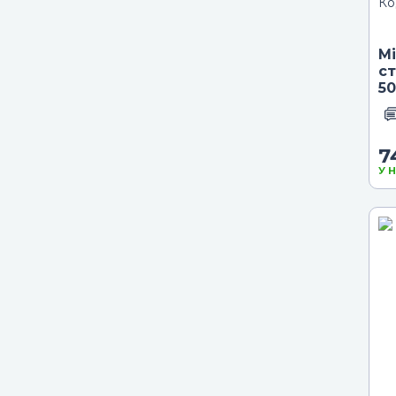
Ко
М
с
50
7
У 