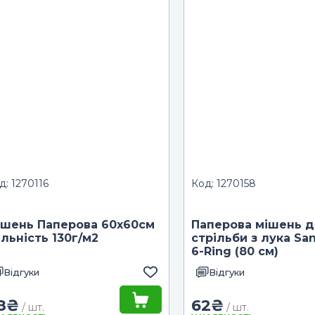
д: 1270116
Код: 1270158
ішень Паперова 60x60см
Паперова мішень 
льність 130г/м2
стрільби з лука Sa
6-Ring (80 см)
Відгуки
Відгуки
8
₴
62
₴
/ шт.
/ шт.