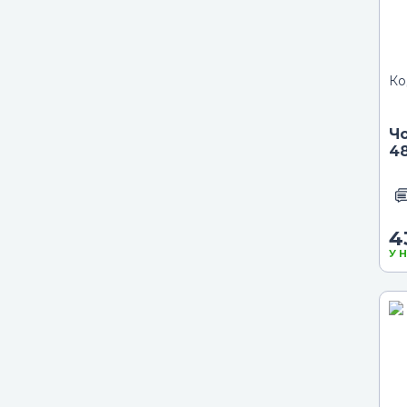
Ко
Чо
48
4
У 