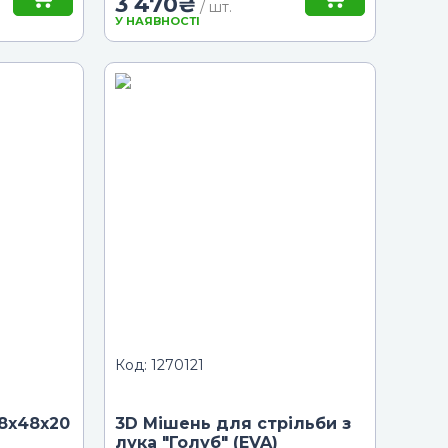
3 470
₴
/ шт.
У НАЯВНОСТІ
Код: 1270121
8х48х20
3D Мішень для стрільби з
лука "Голуб" (EVA)