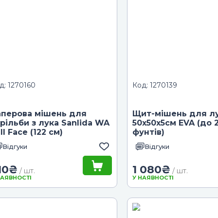
д: 1270160
Код: 1270139
аперова мішень для
Щит-мішень для л
рільби з лука Sanlida WA
50х50х5см EVA (до 
ll Face (122 см)
фунтів)
Відгуки
Відгуки
10
₴
1 080
₴
/ шт.
/ шт.
НАЯВНОСТІ
У НАЯВНОСТІ