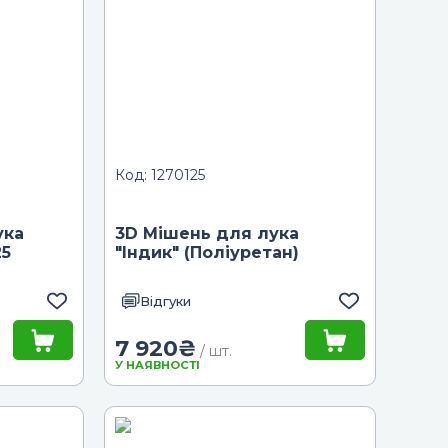
Код: 1270125
ука
3D Мішень для лука
25
"Індик" (Поліуретан)
Відгуки
7 920
₴
/ шт.
У НАЯВНОСТІ