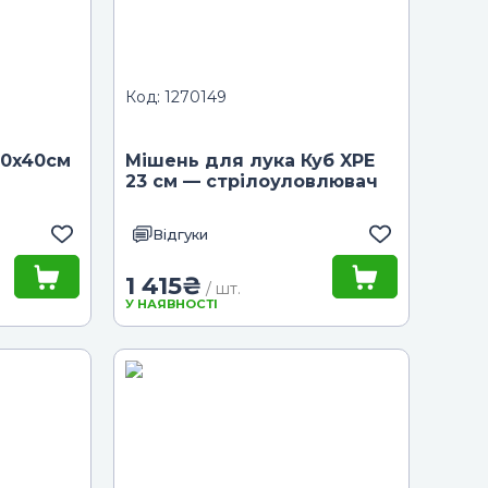
Код: 1270149
40x40см
Мішень для лука Куб XPE
23 см — стрілоуловлювач
Відгуки
1 415
₴
/ шт.
У НАЯВНОСТІ