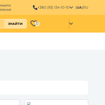
тежити
+380 (93) 134-10-10
|
UA
|
RU
влення
0
ЗНАЙТИ