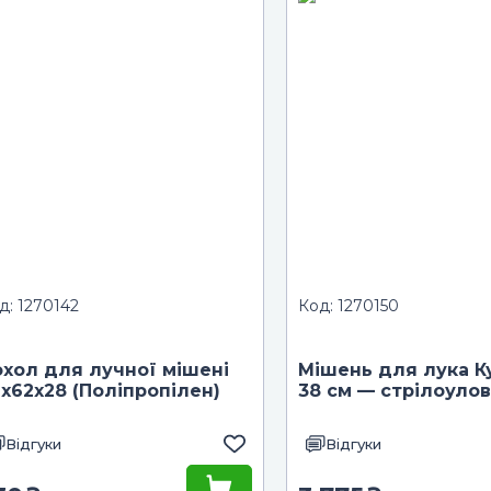
д: 1270142
Код: 1270150
хол для лучної мішені
Мішень для лука К
х62х28 (Поліпропілен)
38 см — стрілоуло
Відгуки
Відгуки