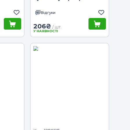
Відгуки
206
₴
/ шт.
У НАЯВНОСТІ