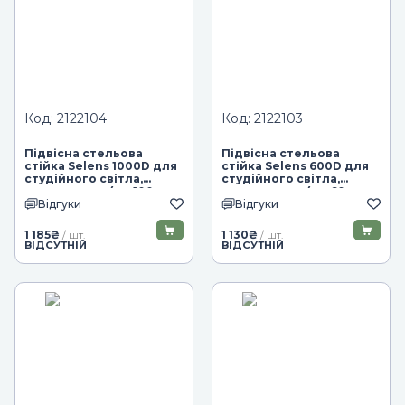
Код: 2122104
Код: 2122103
Підвісна стельова
Підвісна стельова
стійка Selens 1000D для
стійка Selens 600D для
студійного світла,
студійного світла,
регульована (до 100 см,
регульована (до 60 см,
Відгуки
Відгуки
до 5 кг)
до 5 кг)
1 185
₴
1 130
₴
/ шт.
/ шт.
ВІДСУТНІЙ
ВІДСУТНІЙ