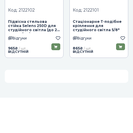
Код: 2122102
Код: 2122101
Підвісна стельова
Стаціонарне Т-подібне
стійка Selens 250D для
кріплення для
студійного світла (до 28
студійного світла 5/8"
см, до 5 кг)
Відгуки
Відгуки
965
₴
865
₴
/ шт.
/ шт.
ВІДСУТНІЙ
ВІДСУТНІЙ