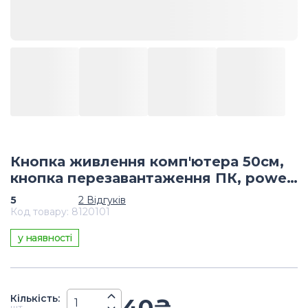
Кнопка живлення комп'ютера 50см,
кнопка перезавантаження ПК, power
button pc, reboot button pc
5
2
Відгуків
Код товару
:
8120101
у наявності
Кiлькiсть
:
40
₴
шт.