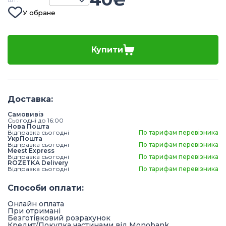
У обране
Купити
Доставка
:
Самовивіз
Сьогодні до 16:00
Нова Пошта
Відправка сьогодні
По тарифам перевізника
УкрПошта
Відправка сьогодні
По тарифам перевізника
Meest Express
Відправка сьогодні
По тарифам перевізника
ROZETKA Delivery
Відправка сьогодні
По тарифам перевізника
Способи оплати
:
Онлайн оплата
При отримані
Безготівковий розрахунок
Кредит/Покупка частинами від Monobank