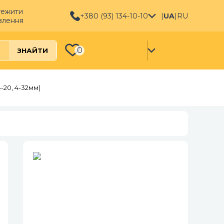
тежити
+380 (93) 134-10-10
|
UA
|
RU
влення
0
ЗНАЙТИ
-20, 4-32мм)