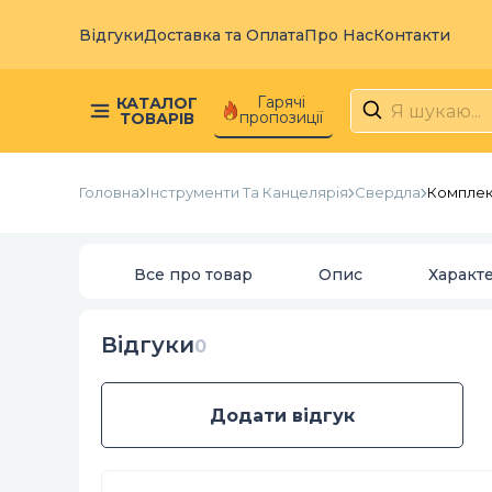
Відгуки
Доставка та Оплата
Про Нас
Контакти
Гарячі
КАТАЛОГ
пропозиції
ТОВАРІВ
Головна
Інструменти Та Канцелярія
Свердла
Комплект
Все про товар
Опис
Характ
Відгуки
0
Додати відгук