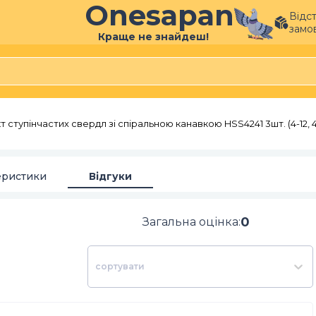
Onesapan
Відс
замо
Краще не знайдеш!
 ступінчастих свердл зі спіральною канавкою HSS4241 3шт. (4-12, 4
еристики
Відгуки
0
Загальна оцінка
:
сортувати