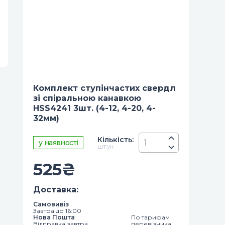
Комплект ступінчастих свердл
зі спіральною канавкою
HSS4241 3шт. (4-12, 4-20, 4-
32мм)
Кiлькiсть
:
у наявності
штук
525
₴
Доставка
:
Самовивіз
Завтра до 16:00
Нова Пошта
По тарифам
Відправка завтра
перевізника