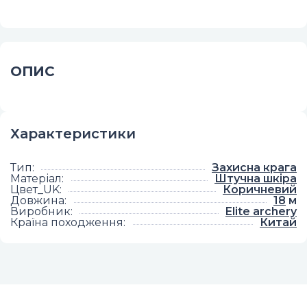
ОПИС
Характеристики
Тип
:
Захисна крага
Матеріал
:
Штучна шкіра
Цвет_UK
:
Коричневий
Довжина
:
18
м
Виробник
:
Elite archery
Країна походження
:
Китай