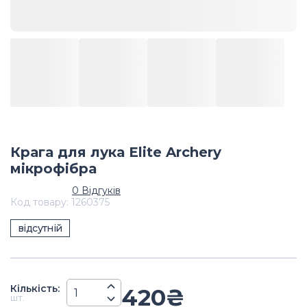
Крага для лука Elite Archery
мікрофібра
0
Відгуків
Код товару
:
1260375
відсутній
Кiлькiсть
:
420
₴
шт.