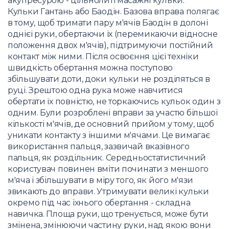
акупресурою - цільнолиті масажні кульки.
Кульки Гантань або Баодін. Базова вправа полягає
в тому, щоб тримати пару м'ячів Баодін в долоні
однієї руки, обертаючи їх (перемикаючи відносне
положення двох м'ячів), підтримуючи постійний
контакт між ними. Після освоєння цієї техніки
швидкість обертання можна поступово
збільшувати доти, доки кульки не розділяться в
руці. Зрештою одна рука може навчитися
обертати їх повністю, не торкаючись кульок один з
одним. Були розроблені вправи за участю більшої
кількості м'ячів, де основний прийом у тому, щоб
уникати контакту з іншими м'ячами. Це вимагає
використання пальця, зазвичай вказівного
пальця, як роздільник. Середньостатистичний
користувач повинен вміти починати з меншого
м'яча і збільшувати в міру того, як його м'язи
звикають до вправи. Утримувати великі кульки
окремо під час їхнього обертання - складна
навичка. Площа руки, що тренується, може бути
змінена, змінюючи частину руки, над якою вони