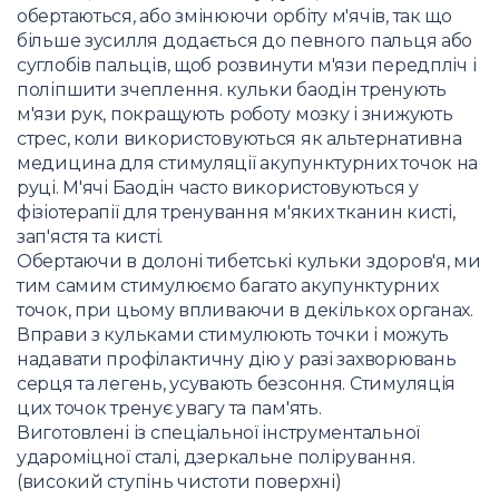
обертаються, або змінюючи орбіту м'ячів, так що
більше зусилля додається до певного пальця або
суглобів пальців, щоб розвинути м'язи передпліч і
поліпшити зчеплення. кульки баодін тренують
м'язи рук, покращують роботу мозку і знижують
стрес, коли використовуються як альтернативна
медицина для стимуляції акупунктурних точок на
руці. М'ячі Баодін часто використовуються у
фізіотерапії для тренування м'яких тканин кисті,
зап'ястя та кисті.
Обертаючи в долоні тибетські кульки здоров'я, ми
тим самим стимулюємо багато акупунктурних
точок, при цьому впливаючи в декількох органах.
Вправи з кульками стимулюють точки і можуть
надавати профілактичну дію у разі захворювань
серця та легень, усувають безсоння. Стимуляція
цих точок тренує увагу та пам'ять.
Виготовлені із спеціальної інструментальної
удароміцної сталі, дзеркальне полірування.
(високий ступінь чистоти поверхні)