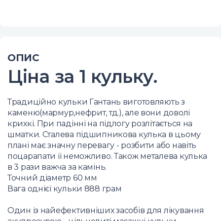
ОПИС
Ціна за 1 кульку.
Традиційно кульки Гантань виготовляють з
каменю(мармур,нефрит, тд.), але вони доволі
крихкі. При падінні на підлогу розлітається на
шматки. Сталева підшипникова кулька в цьому
плані має значну перевагу - розбити або навіть
поцарапати її неможливо. Також металева кулька
в 3 рази важча за камінь.
Точний діаметр 60 мм
Вага однієї кульки 888 грам
Один із найефективніших засобів для лікування