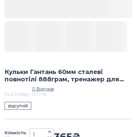
Кульки Гантань 60мм сталеві
повнотілі 888грам, тренажер для
рук, тренажер для пальців рук, шари
0
Відгуків
масажні
Код товару
:
5311116
відсутній
Кiлькiсть
:
365
₴
шт.