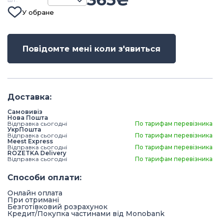
У обране
Повідомте мені коли з'явиться
Доставка
:
Самовивіз
Нова Пошта
Відправка сьогодні
По тарифам перевізника
УкрПошта
Відправка сьогодні
По тарифам перевізника
Meest Express
Відправка сьогодні
По тарифам перевізника
ROZETKA Delivery
Відправка сьогодні
По тарифам перевізника
Способи оплати
:
Онлайн оплата
При отримані
Безготівковий розрахунок
Кредит/Покупка частинами від Monobank