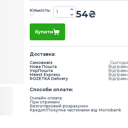
Кiлькiсть
:
54
₴
шт.
Купити
Доставка
:
Самовивіз
Сьогодні
Нова Пошта
Відправк
УкрПошта
Відправк
Meest Express
Відправк
ROZETKA Delivery
Відправк
Способи оплати
:
Онлайн оплата
При отримані
Безготівковий розрахунок
Кредит/Покупка частинами від Monobank