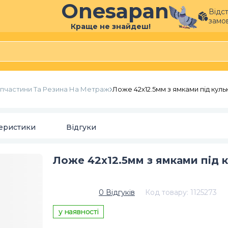
Onesapan
Відс
замо
Краще не знайдеш!
пчастини Та Резина На Метраж
Ложе 42х12.5мм з ямками під куль
еристики
Відгуки
Ложе 42х12.5мм з ямками під к
0
Відгуків
Код товару
:
1125273
у наявності