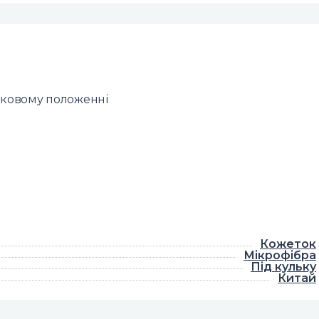
наковому положенні
Кожеток
Мікрофібра
Під кульку
Китай