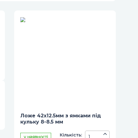
Ложе 42х12.5мм з ямками під
кульку 8-8.5 мм
Кiлькiсть
:
у наявності