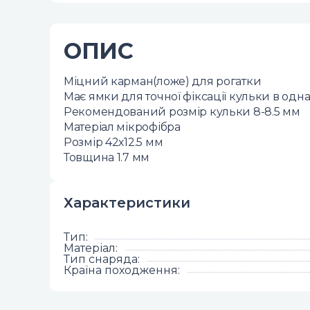
ОПИС
Міцний карман(ложе) для рогатки
Має ямки для точної фіксації кульки в од
Рекомендований розмір кульки 8-8.5 мм
Матеріал мікрофібра
Розмір 42х12.5 мм
Товщина 1.7 мм
Характеристики
Тип
:
Матеріал
:
Тип снаряда
:
Країна походження
: