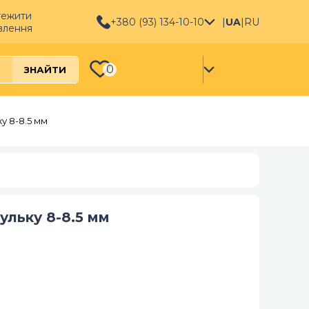
тежити
+380 (93) 134-10-10
|
UA
|
RU
влення
0
ЗНАЙТИ
ку 8-8.5 мм
ульку 8-8.5 мм