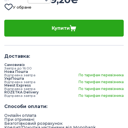
У обране
Купити
Доставка
:
Самовивіз
Завтра до 16:00
Нова Пошта
Відправка завтра
По тарифам перевізника
УкрПошта
Відправка завтра
По тарифам перевізника
Meest Express
Відправка завтра
По тарифам перевізника
ROZETKA Delivery
Відправка завтра
По тарифам перевізника
Способи оплати
:
Онлайн оплата
При отримані
Безготівковий розрахунок
Кредит/Покупка частинами від Monobank