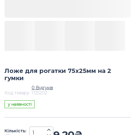
Ложе для рогатки 75х25мм на 2
гумки
0
Відгуків
Код товару
:
1125202
у наявності
Кiлькiсть
:
9,20
₴
шт.