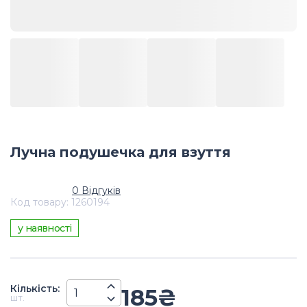
Лучна подушечка для взуття
0
Відгуків
Код товару
:
1260194
у наявності
Кiлькiсть
:
185
₴
шт.