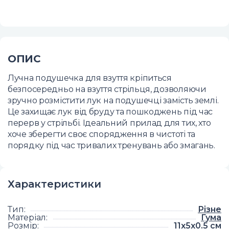
ОПИС
Лучна подушечка для взуття кріпиться
безпосередньо на взуття стрільця, дозволяючи
зручно розмістити лук на подушечці замість землі.
Це захищає лук від бруду та пошкоджень під час
перерв у стрільбі. Ідеальний прилад для тих, хто
хоче зберегти своє спорядження в чистоті та
порядку під час тривалих тренувань або змагань.
Характеристики
Тип
:
Різне
Матеріал
:
Гума
Розмір
:
11х5х0.5 см