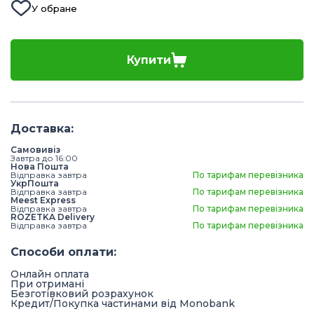
У обране
Купити
Доставка
:
Самовивіз
Завтра до 16:00
Нова Пошта
Відправка завтра
По тарифам перевізника
УкрПошта
Відправка завтра
По тарифам перевізника
Meest Express
Відправка завтра
По тарифам перевізника
ROZETKA Delivery
Відправка завтра
По тарифам перевізника
Способи оплати
:
Онлайн оплата
При отримані
Безготівковий розрахунок
Кредит/Покупка частинами від Monobank