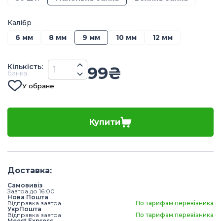
Калібр
6 мм
8 мм
9 мм
10 мм
12 мм
Кiлькiсть
:
99
₴
банка
У обране
Купити
Доставка
:
Самовивіз
Завтра до 16:00
Нова Пошта
Відправка завтра
По тарифам перевізника
УкрПошта
Відправка завтра
По тарифам перевізника
Meest Express