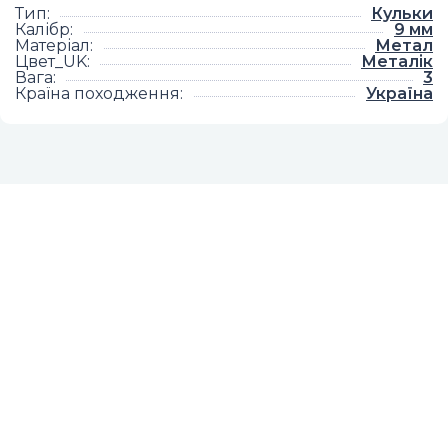
Тип
:
Кульки
Калібр
:
9 мм
Матеріал
:
Метал
Цвет_UK
:
Металік
Вага
:
3
Країна походження
:
Україна