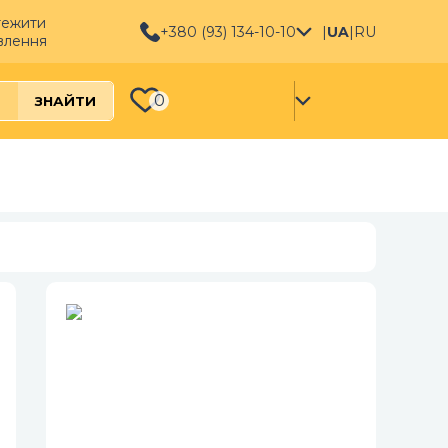
тежити
+380 (93) 134-10-10
|
UA
|
RU
влення
0
ЗНАЙТИ