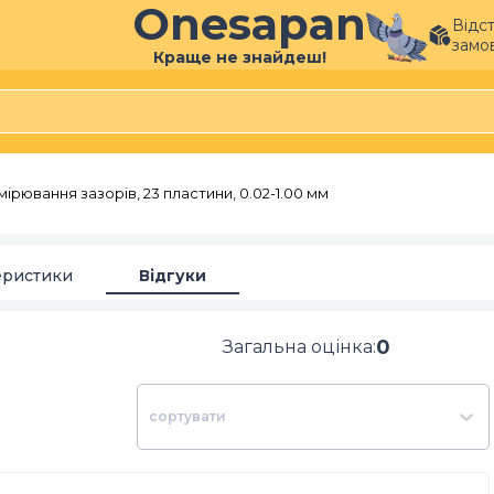
Onesapan
Відс
замо
Краще не знайдеш!
мірювання зазорів, 23 пластини, 0.02-1.00 мм
еристики
Відгуки
0
Загальна оцінка
:
сортувати