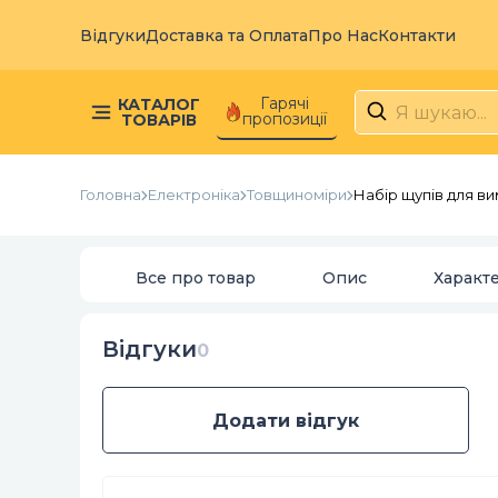
Відгуки
Доставка та Оплата
Про Нас
Контакти
Гарячі
КАТАЛОГ
пропозиції
ТОВАРІВ
Головна
Електроніка
Товщиноміри
Набір щупів для ви
Все про товар
Опис
Характ
Відгуки
0
Додати відгук