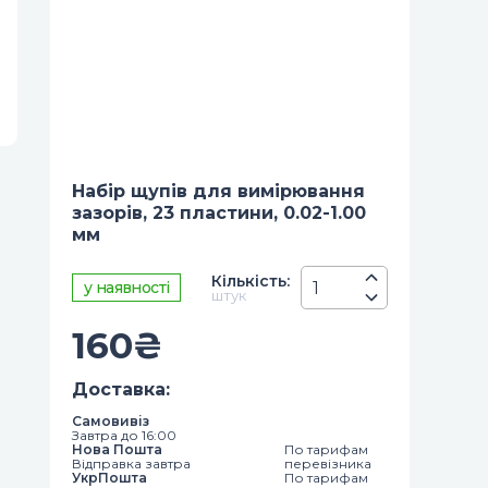
Набір щупів для вимірювання
зазорів, 23 пластини, 0.02-1.00
мм
Кiлькiсть
:
у наявності
штук
160
₴
Доставка
:
Самовивіз
Завтра до 16:00
Нова Пошта
По тарифам
Відправка завтра
перевізника
УкрПошта
По тарифам