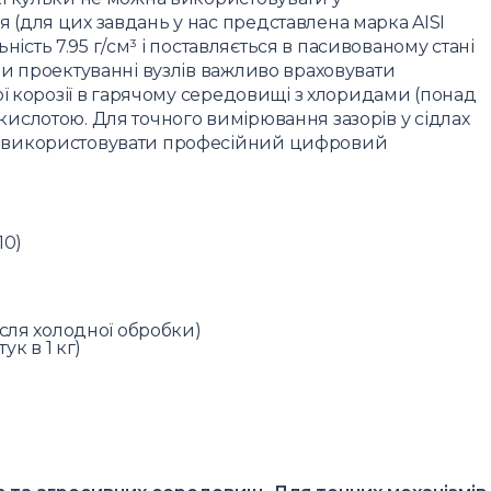
(для цих завдань у нас представлена марка AISI
ьність 7.95 г/см³ і поставляється в пасивованому стані
и проектуванні вузлів важливо враховувати
ої корозії в гарячому середовищі з хлоридами (понад
ю кислотою. Для точного вимірювання зазорів у сідлах
 використовувати професійний цифровий
10)
ісля холодної обробки)
ук в 1 кг)