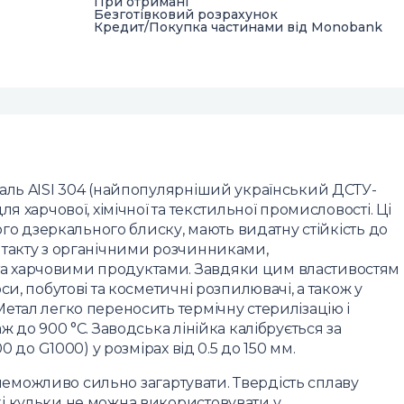
При отримані
Безготівковий розрахунок
Кредит/Покупка частинами від Monobank
аль AISI 304 (найпопулярніший український ДСТУ-
я харчової, хімічної та текстильної промисловості. Ці
ого дзеркального блиску, мають видатну стійкість до
нтакту з органічними розчинниками,
а харчовими продуктами. Завдяки цим властивостям
и, побутові та косметичні розпилювачі, а також у
етал легко переносить термічну стерилізацію і
 до 900 °C. Заводська лінійка калібрується за
0 до G1000) у розмірах від 0.5 до 150 мм.
ї неможливо сильно загартувати. Твердість сплаву
і кульки не можна використовувати у