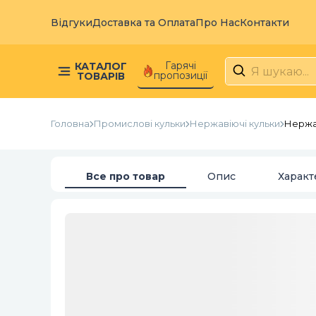
Відгуки
Доставка та Оплата
Про Нас
Контакти
Гарячі
КАТАЛОГ
пропозиції
ТОВАРІВ
Головна
Промислові кульки
Нержавіючі кульки
Нержав
Все про товар
Опис
Характ