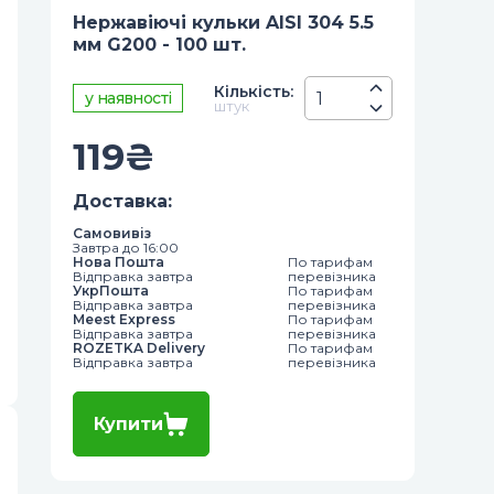
Нержавіючі кульки AISI 304 5.5
мм G200 - 100 шт.
Кiлькiсть
:
у наявності
штук
119
₴
Доставка
:
Самовивіз
Завтра до 16:00
Нова Пошта
По тарифам
Відправка завтра
перевізника
УкрПошта
По тарифам
Відправка завтра
перевізника
Meest Express
По тарифам
Відправка завтра
перевізника
ROZETKA Delivery
По тарифам
Відправка завтра
перевізника
Купити