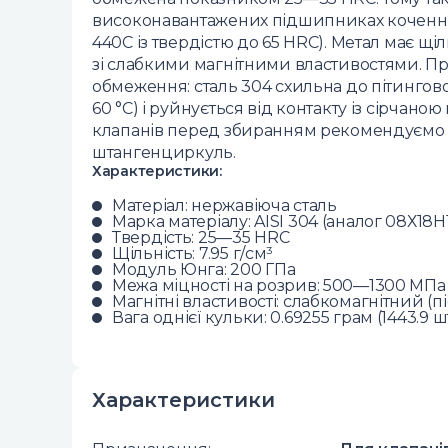
високонавантажених підшипниках кочення 
440C із твердістю до 65 HRC). Метал має щіл
зі слабкими магнітними властивостями. Пр
обмеження: сталь 304 схильна до пітингов
60 °C) і руйнується від контакту із сірчано
клапанів перед збиранням рекомендуємо
штангенциркуль.
Характеристики:
Матеріал: нержавіюча сталь
Марка матеріалу: AISI 304 (аналог 08Х18Н
Твердість: 25—35 HRC
Щільність: 7.95 г/см³
Модуль Юнга: 200 ГПа
Межа міцності на розрив: 500—1300 МПа
Магнітні властивості: слабкомагнітний (п
Вага однієї кульки: 0.69255 грам (1443.9 шт
Характеристики