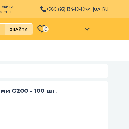
тежити
+380 (93) 134-10-10
|
UA
|
RU
влення
0
ЗНАЙТИ
 мм G200 - 100 шт.