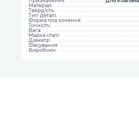
Призначення
:
Для клапані
Матеріал
:
Твердість
:
Тип деталі
:
Форма тіла кочення
:
Точність
:
Вага
:
Марка сталі
:
Діаметр
:
Фасування
:
Виробник
: