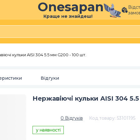
Onesapan
Відс
замо
Краще не знайдеш!
іючі кульки AISI 304 5.5 мм G200 - 100 шт.
еристики
Відгуки
Нержавіючі кульки AISI 304 5.5
0
Відгуків
Код товару
:
53101195
у наявності