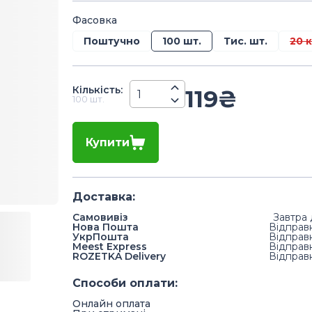
Фасовка
Поштучно
100 шт.
Тис. шт.
20 к
Кiлькiсть
:
119
₴
100 шт.
Купити
Доставка
:
Самовивіз
Завтра 
Нова Пошта
Відправ
УкрПошта
Відправ
Meest Express
Відправ
ROZETKA Delivery
Відправ
Способи оплати
:
Онлайн оплата