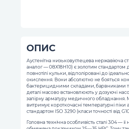
ОПИС
Аустенітна низьковуглецева нержавіюча ст
аналог — 08Х18Н10) є золотим стандартом дл
повнотілі кульки, відполіровані до ідеальн
окислення. Вони абсолютно не бояться ко
бактерицидними складами, барвниками т
деталі масово встановлюють у дозуючі насос
запірну арматуру медичного обладнання. М
витримує короткочасні температурні піки аж
стандартом ISO 3290 (класи точності від G10
Головна технічна особливість сталі 304 — ї
обмежена показником 25—35 HRC. Тому так