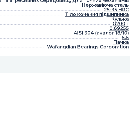
в та агресивних середовищ, Для точних механізмів
Нержавіюча сталь
25-35 HRC
Тіло кочення підшипника
Кулька
G200
г
0.69255
AISI 304 (аналог 18/10)
5.5
Пачка
Wafangdian Bearings Corporation