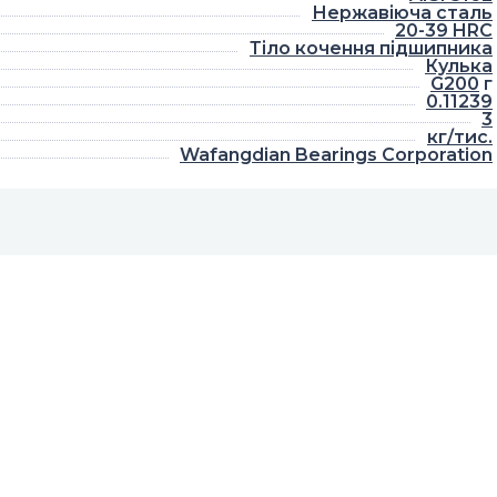
Нержавіюча сталь
20-39 HRC
Тіло кочення підшипника
Кулька
G200
г
0.11239
3
кг/тис.
Wafangdian Bearings Corporation