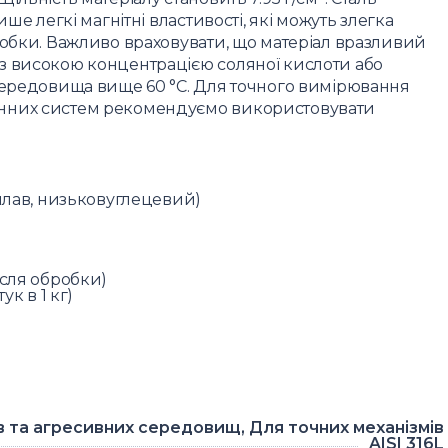
ше легкі магнітні властивості, які можуть злегка
робки. Важливо враховувати, що матеріал вразливий
з високою концентрацією соляної кислоти або
 середовища вище 60 °C. Для точного вимірювання
анних систем рекомендуємо використовувати
сплав, низьковуглецевий)
ісля обробки)
ук в 1 кг)
в та агресивних середовищ, Для точних механізмів
AISI 316L