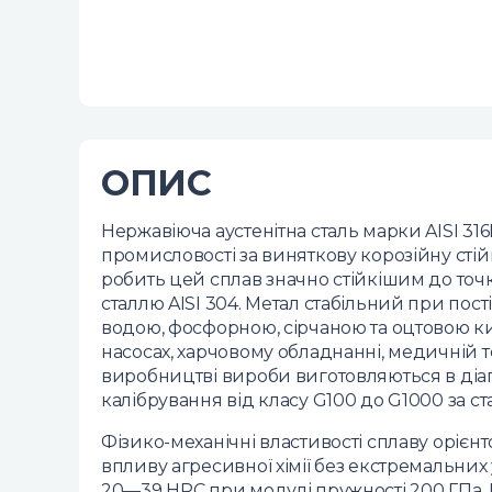
ОПИС
Нержавіюча аустенітна сталь марки AISI 316
промисловості за виняткову корозійну сті
робить цей сплав значно стійкішим до точко
сталлю AISI 304. Метал стабільний при пос
водою, фосфорною, сірчаною та оцтовою ки
насосах, харчовому обладнанні, медичній те
виробництві вироби виготовляються в діапаз
калібрування від класу G100 до G1000 за с
Фізико-механічні властивості сплаву орієнт
впливу агресивної хімії без екстремальних
20—39 HRC при модулі пружності 200 ГПа. Щі