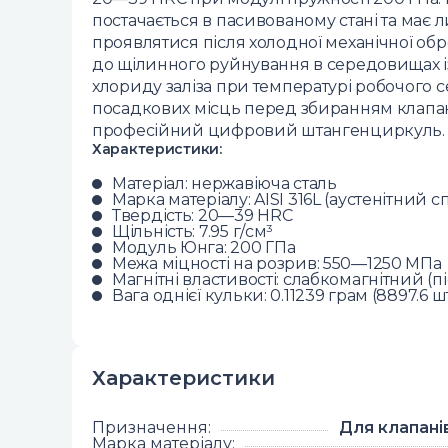
постачається в пасивованому стані та має ли
проявлятися після холодної механічної об
до щілинного руйнування в середовищах і
хлориду заліза при температурі робочого
посадкових місць перед збиранням клап
професійний цифровий штангенциркуль.
Характеристики:
Матеріал: нержавіюча сталь
Марка матеріалу: AISI 316L (аустенітний 
Твердість: 20—39 HRC
Щільність: 7.95 г/см³
Модуль Юнга: 200 ГПа
Межа міцності на розрив: 550—1250 МПа
Магнітні властивості: слабкомагнітний (п
Вага однієї кульки: 0.11239 грам (8897.6 шт
Характеристики
Призначення
:
Для клапані
Марка матеріалу
: