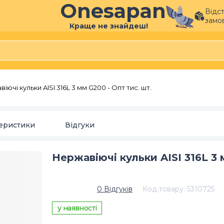
Onesapan
Відс
замо
Краще не знайдеш!
іючі кульки AISI 316L 3 мм G200 - Опт тис. шт.
еристики
Відгуки
Нержавіючі кульки AISI 316L 3 
0
Відгуків
Код товару
:
5310725
у наявності