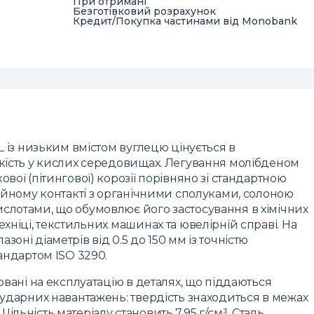
При отримані
Безготівковий розрахунок
Кредит/Покупка частинами від Monobank
L із низьким вмістом вуглецю цінується в
йкість у кислих середовищах. Легування молібденом
вої (пітингової) корозії порівняно зі стандартною
тійному контакті з органічними сполуками, солоною
слотами, що обумовлює його застосування в хімічних
хніці, текстильних машинах та ювелірній справі. На
оні діаметрів від 0.5 до 150 мм із точністю
тандартом ISO 3290.
овані на експлуатацію в деталях, що піддаються
 ударних навантажень: твердість знаходиться в межах
льність матеріалу становить 7.95 г/см³. Сталь