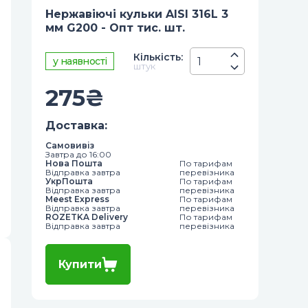
Нержавіючі кульки AISI 316L 3
мм G200 - Опт тис. шт.
Кiлькiсть
:
у наявності
штук
275
₴
Доставка
:
Самовивіз
Завтра до 16:00
Нова Пошта
По тарифам
Відправка завтра
перевізника
УкрПошта
По тарифам
Відправка завтра
перевізника
Meest Express
По тарифам
Відправка завтра
перевізника
ROZETKA Delivery
По тарифам
Відправка завтра
перевізника
Купити