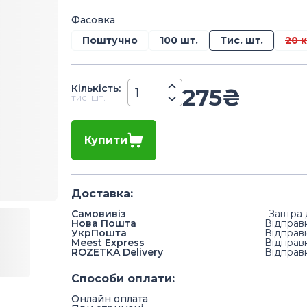
Фасовка
Поштучно
100 шт.
Тис. шт.
20 к
Кiлькiсть
:
275
₴
тис. шт.
Купити
Доставка
:
Самовивіз
Завтра 
Нова Пошта
Відправ
УкрПошта
Відправ
Meest Express
Відправ
ROZETKA Delivery
Відправ
Способи оплати
:
Онлайн оплата