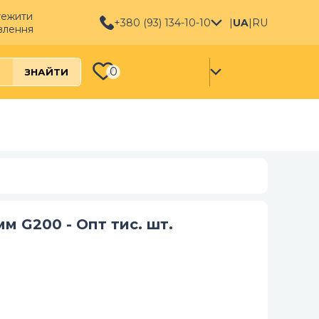
тежити
+380 (93) 134-10-10
|
UA
|
RU
влення
0
ЗНАЙТИ
мм G200 - Опт тис. шт.