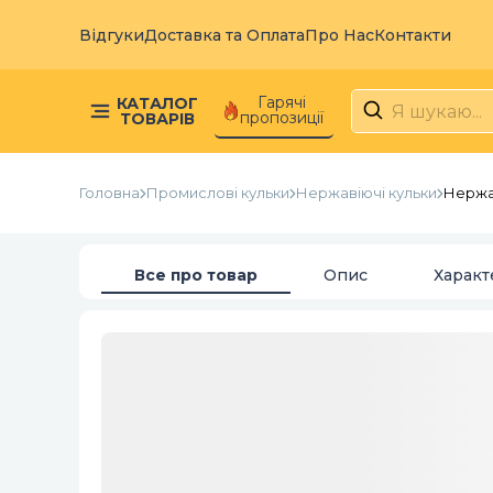
Відгуки
Доставка та Оплата
Про Нас
Контакти
Гарячі
КАТАЛОГ
пропозиції
ТОВАРІВ
Головна
Промислові кульки
Нержавіючі кульки
Нержав
Все про товар
Опис
Характ