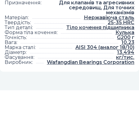
Призначення
:
Для клапанів та агресивних
середовищ, Для точних
механізмів
Матеріал
:
Нержавіюча сталь
Твердість
:
25-35 HRC
Тип деталі
:
Тіло кочення підшипника
Форма тіла кочення
:
Кулька
Точність
:
G200
г
Вага
:
10.23
Марка сталі
:
AISI 304 (аналог 18/10)
Діаметр
:
13.494
Фасування
:
кг/тис.
Виробник
:
Wafangdian Bearings Corporation