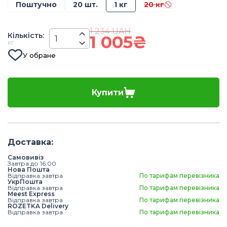
Поштучно
20 шт.
1 кг
20 кг
1 234
UAH
Кiлькiсть
:
1 005
₴
кг
У обране
Купити
Доставка
:
Самовивіз
Завтра до 16:00
Нова Пошта
Відправка завтра
По тарифам перевізника
УкрПошта
Відправка завтра
По тарифам перевізника
Meest Express
Відправка завтра
По тарифам перевізника
ROZETKA Delivery
Відправка завтра
По тарифам перевізника