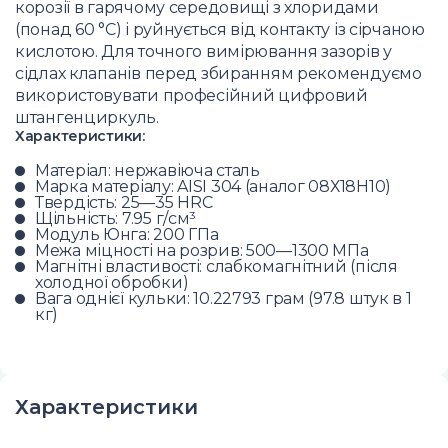
корозії в гарячому середовищі з хлоридами
(понад 60 °C) і руйнується від контакту із сірчаною
кислотою. Для точного вимірювання зазорів у
сідлах клапанів перед збиранням рекомендуємо
використовувати професійний цифровий
штангенциркуль.
Характеристики:
Матеріал: нержавіюча сталь
Марка матеріалу: AISI 304 (аналог 08Х18Н10)
Твердість: 25—35 HRC
Щільність: 7.95 г/см³
Модуль Юнга: 200 ГПа
Межа міцності на розрив: 500—1300 МПа
Магнітні властивості: слабкомагнітний (після
холодної обробки)
Вага однієї кульки: 10.22793 грам (97.8 штук в 1
кг)
Характеристики