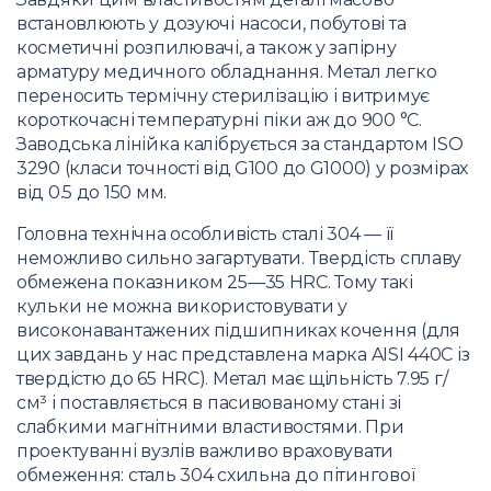
встановлюють у дозуючі насоси, побутові та
косметичні розпилювачі, а також у запірну
арматуру медичного обладнання. Метал легко
переносить термічну стерилізацію і витримує
короткочасні температурні піки аж до 900 °C.
Заводська лінійка калібрується за стандартом ISO
3290 (класи точності від G100 до G1000) у розмірах
від 0.5 до 150 мм.
Головна технічна особливість сталі 304 — її
неможливо сильно загартувати. Твердість сплаву
обмежена показником 25—35 HRC. Тому такі
кульки не можна використовувати у
високонавантажених підшипниках кочення (для
цих завдань у нас представлена марка AISI 440C із
твердістю до 65 HRC). Метал має щільність 7.95 г/
см³ і поставляється в пасивованому стані зі
слабкими магнітними властивостями. При
проектуванні вузлів важливо враховувати
обмеження: сталь 304 схильна до пітингової