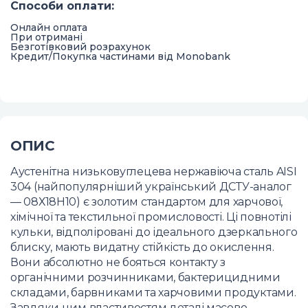
Способи оплати
:
Онлайн оплата
При отримані
Безготівковий розрахунок
Кредит/Покупка частинами від Monobank
ОПИС
Аустенітна низьковуглецева нержавіюча сталь AISI
304 (найпопулярніший український ДСТУ-аналог
— 08Х18Н10) є золотим стандартом для харчової,
хімічної та текстильної промисловості. Ці повнотілі
кульки, відполіровані до ідеального дзеркального
блиску, мають видатну стійкість до окислення.
Вони абсолютно не бояться контакту з
органічними розчинниками, бактерицидними
складами, барвниками та харчовими продуктами.
Завдяки цим властивостям деталі масово