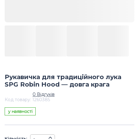
Рукавичка для традиційного лука
SPG Robin Hood — довга крага
0
Відгуків
Код товару
:
1260385
у наявності
Кiлькiсть
: