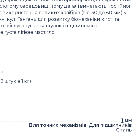
вологому середовищі, тому деталі вимагають постійної
є використання великих калібрів (від 30 до 80 мм) у
жні кулі Гантань для розвитку біомеханіки кисті та
ного обслуговування втулок і підшипників
густе літієве мастило.
Па
2 штук в 1 кг)
1
мм
Для точних механізмів, Для підшипників
Сталь