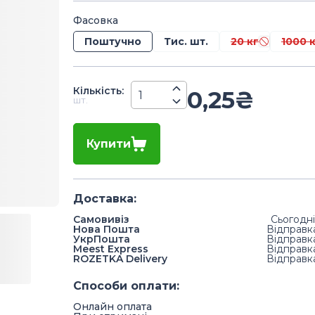
Фасовка
Поштучно
Тис. шт.
20 кг
1000 
Кiлькiсть
:
0,25
₴
шт.
Купити
Доставка
:
Самовивіз
Сьогодні
Нова Пошта
Відправк
УкрПошта
Відправк
Meest Express
Відправк
ROZETKA Delivery
Відправк
Способи оплати
:
Онлайн оплата