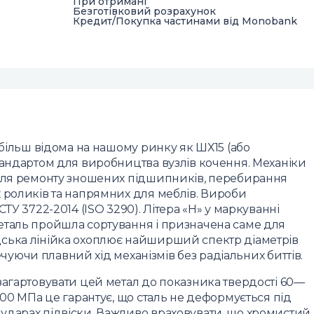
При отримані
Безготівковий розрахунок
Кредит/Покупка частинами від Monobank
 більш відома на нашому ринку як ШХ15 (або
тандартом для виробництва вузлів кочення. Механіки
 для ремонту зношених підшипників, перебирання
 роликів та напрямних для меблів. Вироби
ТУ 3722-2014 (ISO 3290). Літера «Н» у маркуванні
еталь пройшла сортування і призначена саме для
ська лінійка охоплює найширший спектр діаметрів
печуючи плавний хід механізмів без радіальних биттів.
загартовувати цей метал до показника твердості 60—
600 МПа це гарантує, що сталь не деформується під
ударах підвіски. Важливо враховувати, що хромистий