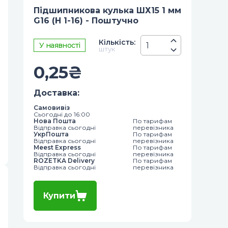
Підшипникова кулька ШХ15 1 мм
G16 (Н 1-16) - Поштучно
Кiлькiсть
:
У наявності
штук
0,25
₴
Доставка
:
Самовивіз
Сьогодні до 16:00
Нова Пошта
По тарифам
Відправка сьогодні
перевізника
УкрПошта
По тарифам
Відправка сьогодні
перевізника
Meest Express
По тарифам
Відправка сьогодні
перевізника
ROZETKA Delivery
По тарифам
Відправка сьогодні
перевізника
Купити