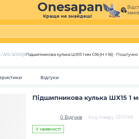
Onesapan
Відс
замо
Краще не знайдеш!
 AISI 52100)
Підшипникова кулька ШХ15 1 мм G16 (Н 1-16) - Поштучно
еристики
Відгуки
Підшипникова кулька ШХ15 1 мм
0
Відгуків
Код товару
:
5310149
У наявності