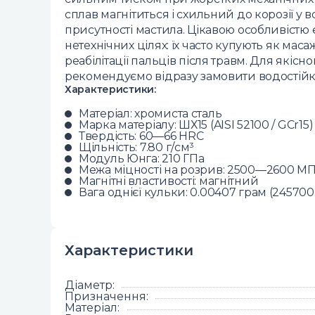
сплав магнітиться і схильний до корозії у 
присутності мастила. Цікавою особливістю 
нетехнічних цілях: їх часто купують як маса
реабілітації пальців після травм. Для якіс
рекомендуємо відразу замовити водостійке 
Характеристики:
Матеріал: хромиста сталь
Марка матеріалу: ШХ15 (AISI 52100 / GCr15)
Твердість: 60—66 HRC
Щільність: 7.80 г/см³
Модуль Юнга: 210 ГПа
Межа міцності на розрив: 2500—2600 М
Магнітні властивості: магнітний
Вага однієї кульки: 0.00407 грам (245700.
Характеристики
Діаметр
:
Призначення
:
Матеріал
: