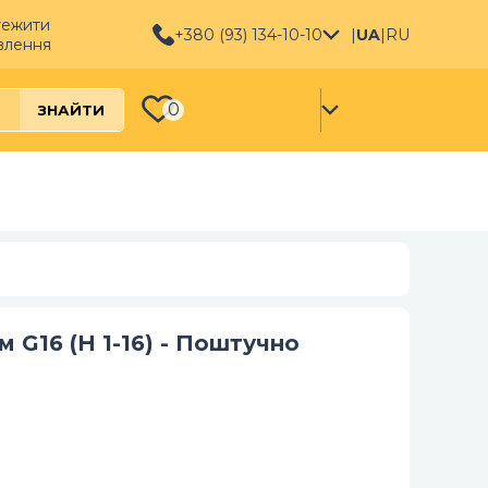
тежити
+380 (93) 134-10-10
|
UA
|
RU
влення
0
ЗНАЙТИ
 G16 (Н 1-16) - Поштучно