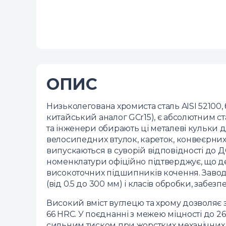
ОПИС
Низьколегована хромиста сталь AISI 52100,
китайський аналог GCr15), є абсолютним с
та інженери обирають ці металеві кульки
велосипедних втулок, кареток, конвеєрних
випускаються в суворій відповідності до ДС
номенклатури офіційно підтверджує, що д
високоточних підшипників кочення. Завод
(від 0.5 до 300 мм) і класів обробки, забез
Високий вміст вуглецю та хрому дозволяє 
66 HRC. У поєднанні з межею міцності до 2
сильним тиском при жорстких механічних 