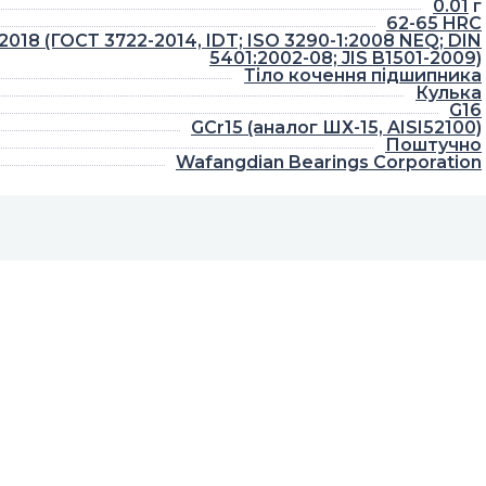
0.01
г
62-65 HRC
018 (ГОСТ 3722-2014, IDT; ISO 3290-1:2008 NEQ; DIN
5401:2002-08; JIS B1501-2009)
Тіло кочення підшипника
Кулька
G16
GCr15 (аналог ШХ-15, AISI52100)
Поштучно
Wafangdian Bearings Corporation