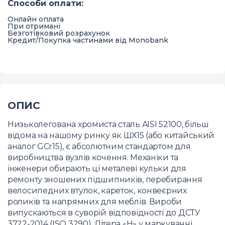
Способи оплати
:
Онлайн оплата
При отримані
Безготівковий розрахунок
Кредит/Покупка частинами від Monobank
ОПИС
Низьколегована хромиста сталь AISI 52100, більш
відома на нашому ринку як ШХ15 (або китайський
аналог GCr15), є абсолютним стандартом для
виробництва вузлів кочення. Механіки та
інженери обирають ці металеві кульки для
ремонту зношених підшипників, перебирання
велосипедних втулок, кареток, конвеєрних
роликів та напрямних для меблів. Вироби
випускаються в суворій відповідності до ДСТУ
3722-2014 (ISO 3290). Літера «Н» у маркуванні