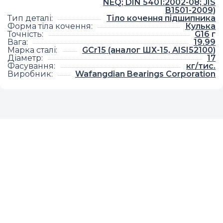
NEQ; DIN 5401:2002-08; JIS
B1501-2009)
Тип деталі
:
Тіло кочення підшипника
Форма тіла кочення
:
Кулька
Точність
:
G16
г
Вага
:
19.99
Марка сталі
:
GCr15 (аналог ШХ-15, AISI52100)
Діаметр
:
17
Фасування
:
кг/тис.
Виробник
:
Wafangdian Bearings Corporation