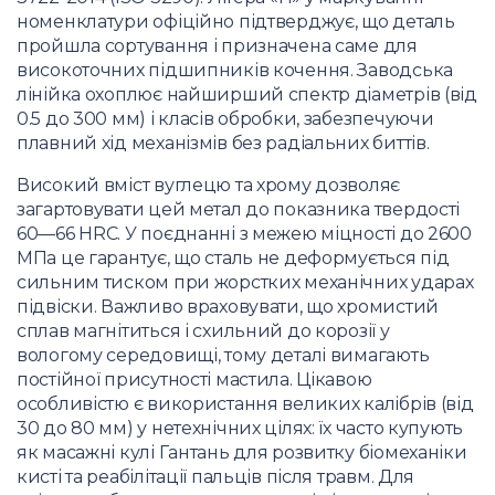
номенклатури офіційно підтверджує, що деталь
пройшла сортування і призначена саме для
високоточних підшипників кочення. Заводська
лінійка охоплює найширший спектр діаметрів (від
0.5 до 300 мм) і класів обробки, забезпечуючи
плавний хід механізмів без радіальних биттів.
Високий вміст вуглецю та хрому дозволяє
загартовувати цей метал до показника твердості
60—66 HRC. У поєднанні з межею міцності до 2600
МПа це гарантує, що сталь не деформується під
сильним тиском при жорстких механічних ударах
підвіски. Важливо враховувати, що хромистий
сплав магнітиться і схильний до корозії у
вологому середовищі, тому деталі вимагають
постійної присутності мастила. Цікавою
особливістю є використання великих калібрів (від
30 до 80 мм) у нетехнічних цілях: їх часто купують
як масажні кулі Гантань для розвитку біомеханіки
кисті та реабілітації пальців після травм. Для