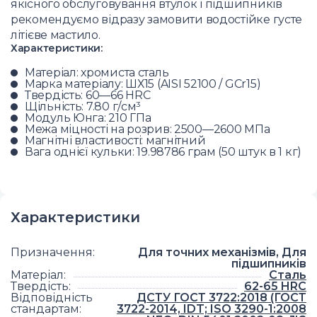
якісного обслуговування втулок і підшипників
рекомендуємо відразу замовити водостійке густе
літієве мастило.
Характеристики:
Матеріал: хромиста сталь
Марка матеріалу: ШХ15 (AISI 52100 / GCr15)
Твердість: 60—66 HRC
Щільність: 7.80 г/см³
Модуль Юнга: 210 ГПа
Межа міцності на розрив: 2500—2600 МПа
Магнітні властивості: магнітний
Вага однієї кульки: 19.98786 грам (50 штук в 1 кг)
Характеристики
Призначення
:
Для точних механізмів, Для
підшипників
Матеріал
:
Сталь
Твердість
:
62-65 HRC
Відповідність
ДСТУ ГОСТ 3722:2018 (ГОСТ
стандартам
:
3722-2014, IDT; ISO 3290-1:2008