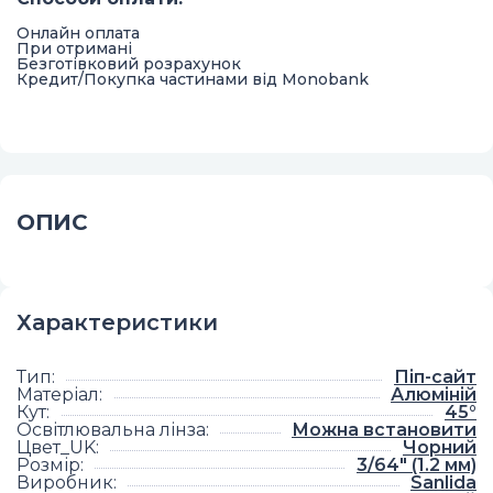
Онлайн оплата
При отримані
Безготівковий розрахунок
Кредит/Покупка частинами від Monobank
ОПИС
Характеристики
Тип
:
Піп-сайт
Матеріал
:
Алюміній
Кут
:
45°
Освітлювальна лінза
:
Можна встановити
Цвет_UK
:
Чорний
Розмір
:
3/64" (1.2 мм)
Виробник
:
Sanlida