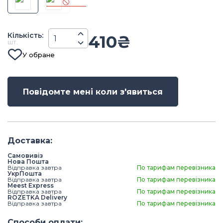
Кiлькiсть
:
410
₴
шт.
У обране
Повідомте мені коли з'явиться
Доставка
:
Самовивіз
Нова Пошта
Відправка завтра
По тарифам перевізника
УкрПошта
Відправка завтра
По тарифам перевізника
Meest Express
Відправка завтра
По тарифам перевізника
ROZETKA Delivery
Відправка завтра
По тарифам перевізника
Способи оплати
: