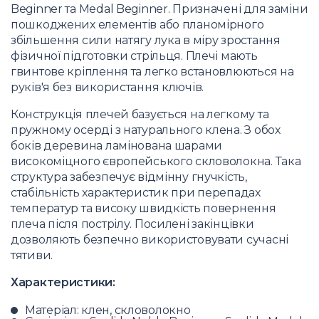
Beginner та Medal Beginner. Призначені для заміни
пошкоджених елементів або планомірного
збільшення сили натягу лука в міру зростання
фізичної підготовки стрільця. Плечі мають
гвинтове кріплення та легко встановлюються на
руків'я без використання ключів.
Конструкція плечей базується на легкому та
пружному осерді з натурального клена. З обох
боків деревина ламінована шарами
високоміцного європейського скловолокна. Така
структура забезпечує відмінну гнучкість,
стабільність характеристик при перепадах
температур та високу швидкість повернення
плеча після пострілу. Посилені закінцівки
дозволяють безпечно використовувати сучасні
тятиви.
Характеристики:
Матеріал: клен, скловолокно