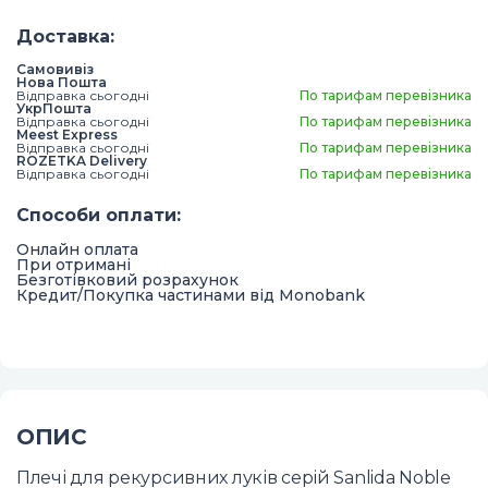
Доставка
:
Самовивіз
Нова Пошта
Відправка сьогодні
По тарифам перевізника
УкрПошта
Відправка сьогодні
По тарифам перевізника
Meest Express
Відправка сьогодні
По тарифам перевізника
ROZETKA Delivery
Відправка сьогодні
По тарифам перевізника
Способи оплати
:
Онлайн оплата
При отримані
Безготівковий розрахунок
Кредит/Покупка частинами від Monobank
ОПИС
Плечі для рекурсивних луків серій Sanlida Noble