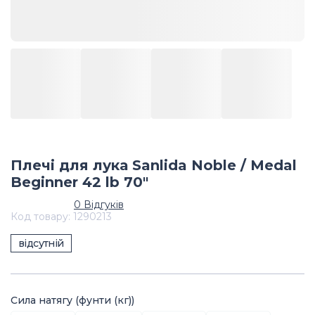
Плечі для лука Sanlida Noble / Medal
Beginner 42 lb 70"
0
Відгуків
Код товару
:
1290213
відсутній
Сила натягу (фунти (кг))