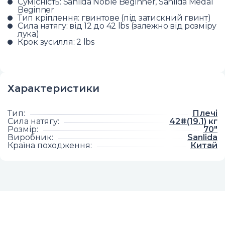
Сумісність: Sanlida Noble Beginner, Sanlida Medal
Beginner
Тип кріплення: гвинтове (під затискний гвинт)
Сила натягу: від 12 до 42 lbs (залежно від розміру
лука)
Крок зусилля: 2 lbs
Характеристики
Тип
:
Плечі
Сила натягу
:
42#(19.1)
кг
Розмір
:
70"
Виробник
:
Sanlida
Країна походження
:
Китай