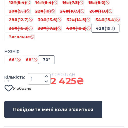
12#(5.4)
14#(6.4)
16#(7.3)
18#(8.2)
20#(9.1)
22#(10)
24#(10.9)
26#(11.8)
28#(12.7)
30#(13.6)
32#(14.5)
34#(15.4)
36#(16.3)
38#(17.2)
40#(18.2)
42#(19.1)
Загальне
Розмір
66"
68"
70"
3 090
UAH
Кiлькiсть
:
2 425
₴
шт.
У обране
Повідомте мені коли з'явиться