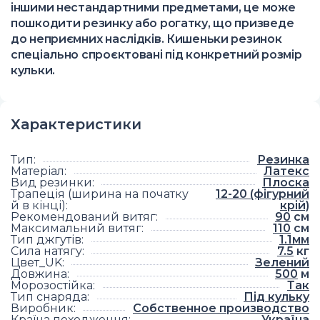
іншими нестандартними предметами, це може
пошкодити резинку або рогатку, що призведе
до неприємних наслідків. Кишеньки резинок
спеціально спроєктовані під конкретний розмір
кульки.
Характеристики
Тип
:
Резинка
Матеріал
:
Латекс
Вид резинки
:
Плоска
Трапеція (ширина на початку
12-20 (фігурний
й в кінці)
:
крій)
Рекомендований витяг
:
90
см
Максимальний витяг
:
110
см
Тип джгутів
:
1.1мм
Сила натягу
:
7.5
кг
Цвет_UK
:
Зелений
Довжина
:
500
м
Морозостійка
:
Так
Тип снаряда
:
Під кульку
Виробник
:
Собственное производство
Країна походження
:
Україна