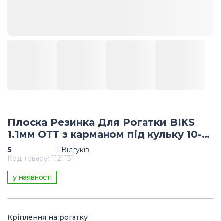
Плоска Резинка Для Рогатки BIKS
1.1мм ОТТ з карманом під кульку 10-12
мм
5
1
Відгуків
Код товару
:
1121131
у наявності
Кріплення на рогатку