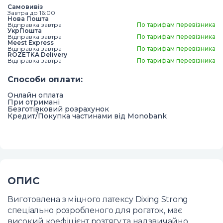
Самовивіз
Завтра до 16:00
Нова Пошта
Відправка завтра
По тарифам перевізника
УкрПошта
Відправка завтра
По тарифам перевізника
Meest Express
Відправка завтра
По тарифам перевізника
ROZETKA Delivery
Відправка завтра
По тарифам перевізника
Способи оплати
:
Онлайн оплата
При отримані
Безготівковий розрахунок
Кредит/Покупка частинами від Monobank
ОПИС
Виготовлена з міцного латексу Dixing Strong
спеціально розробленого для рогаток, має
високий коефіцієнт розтягу та надзвичайно