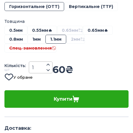
Горизонтальне (OTT)
Вертикальне (TTF)
Товщина
0.5мм
0.55мм🔥
0.65мм
0.65мм🔥
0.8мм
1мм
1.1мм
2мм
Спец. замовлення
Кiлькiсть
:
60
₴
шт.
У обране
Купити
Доставка
: