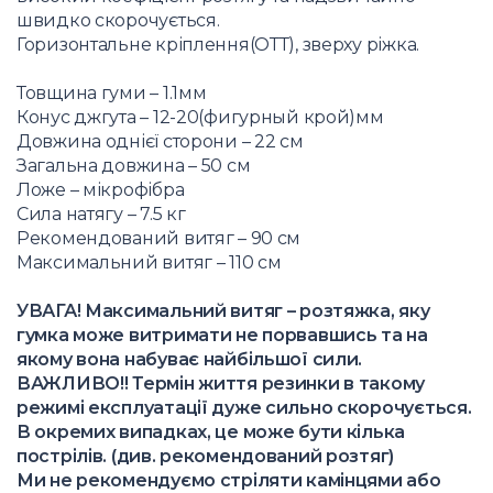
швидко скорочується.
Горизонтальне кріплення(ОТТ), зверху ріжка.
Товщина гуми – 1.1мм
Конус джгута – 12-20(фигурный крой)мм
Довжина однієї сторони – 22 см
Загальна довжина – 50 см
Ложе – мікрофібра
Сила натягу – 7.5 кг
Рекомендований витяг – 90 см
Максимальний витяг – 110 см
УВАГА! Максимальний витяг – розтяжка, яку
гумка може витримати не порвавшись та на
якому вона набуває найбільшої сили.
ВАЖЛИВО!! Термін життя резинки в такому
режимі експлуатації дуже сильно скорочується.
В окремих випадках, це може бути кілька
пострілів. (див. рекомендований розтяг)
Ми не рекомендуємо стріляти камінцями або