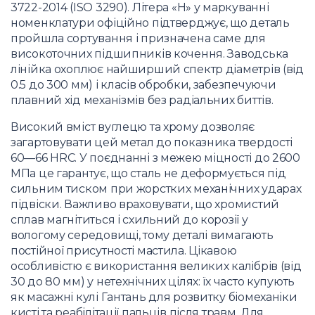
3722-2014 (ISO 3290). Літера «Н» у маркуванні
номенклатури офіційно підтверджує, що деталь
пройшла сортування і призначена саме для
високоточних підшипників кочення. Заводська
лінійка охоплює найширший спектр діаметрів (від
0.5 до 300 мм) і класів обробки, забезпечуючи
плавний хід механізмів без радіальних биттів.
Високий вміст вуглецю та хрому дозволяє
загартовувати цей метал до показника твердості
60—66 HRC. У поєднанні з межею міцності до 2600
МПа це гарантує, що сталь не деформується під
сильним тиском при жорстких механічних ударах
підвіски. Важливо враховувати, що хромистий
сплав магнітиться і схильний до корозії у
вологому середовищі, тому деталі вимагають
постійної присутності мастила. Цікавою
особливістю є використання великих калібрів (від
30 до 80 мм) у нетехнічних цілях: їх часто купують
як масажні кулі Гантань для розвитку біомеханіки
кисті та реабілітації пальців після травм. Для