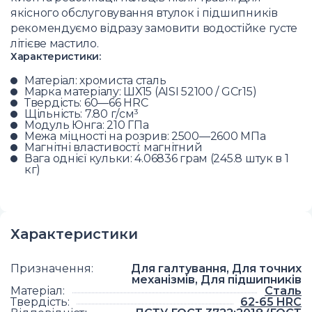
якісного обслуговування втулок і підшипників
рекомендуємо відразу замовити водостійке густе
літієве мастило.
Характеристики:
Матеріал: хромиста сталь
Марка матеріалу: ШХ15 (AISI 52100 / GCr15)
Твердість: 60—66 HRC
Щільність: 7.80 г/см³
Модуль Юнга: 210 ГПа
Межа міцності на розрив: 2500—2600 МПа
Магнітні властивості: магнітний
Вага однієї кульки: 4.06836 грам (245.8 штук в 1
кг)
Характеристики
Призначення
:
Для галтування, Для точних
механізмів, Для підшипників
Матеріал
:
Сталь
Твердість
:
62-65 HRC