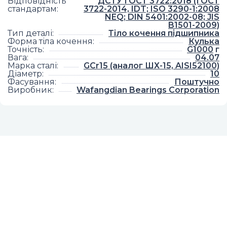
Відповідність
ДСТУ ГОСТ 3722:2018 (ГОСТ
стандартам
:
3722-2014, IDT; ISO 3290-1:2008
NEQ; DIN 5401:2002-08; JIS
B1501-2009)
Тип деталі
:
Тіло кочення підшипника
Форма тіла кочення
:
Кулька
Точність
:
G1000
г
Вага
:
04.07
Марка сталі
:
GCr15 (аналог ШХ-15, AISI52100)
Діаметр
:
10
Фасування
:
Поштучно
Виробник
:
Wafangdian Bearings Corporation