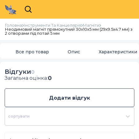
Головна
Інструменти Та Канцелярія
Магніти
Неодимовий магніт прямокутний 30х10х5 мм (29х9.5х4.7 мм) з
2 отворами під потай 5 мм
Все про товар
Опис
Характеристики
Відгуки
0
0
Загальна оцінка
:
Додати відгук
сортувати