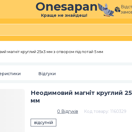
Onesapan
Відс
замо
Краще не знайдеш!
й магніт круглий 25х3 мм з отвором під потай 5 мм
еристики
Відгуки
Неодимовий магніт круглий 25
мм
0
Відгуків
Код товару
:
1160329
відсутній