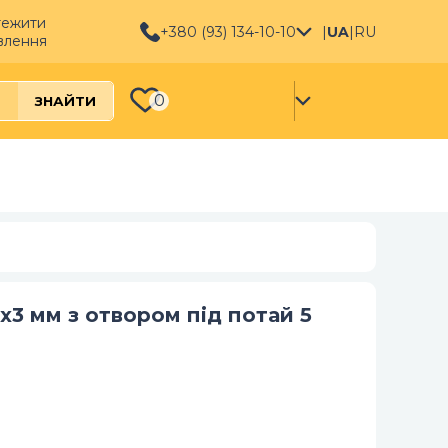
тежити
+380 (93) 134-10-10
|
UA
|
RU
влення
0
ЗНАЙТИ
х3 мм з отвором під потай 5