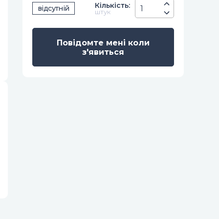
Кiлькiсть
:
відсутній
штук
Повідомте мені коли
з'явиться