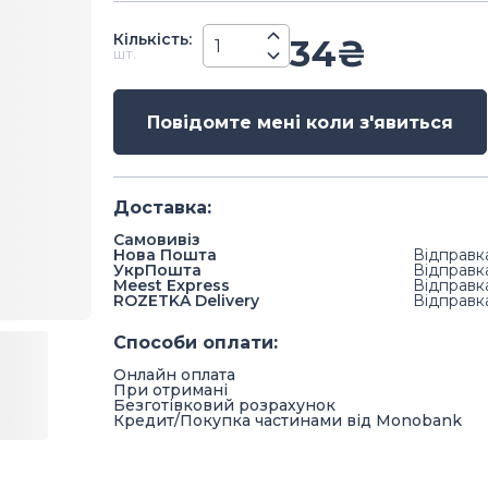
Кiлькiсть
:
34
₴
шт.
Повідомте мені коли з'явиться
Доставка
:
Самовивіз
Нова Пошта
Відправк
УкрПошта
Відправк
Meest Express
Відправк
ROZETKA Delivery
Відправк
Способи оплати
:
Онлайн оплата
При отримані
Безготівковий розрахунок
Кредит/Покупка частинами від Monobank