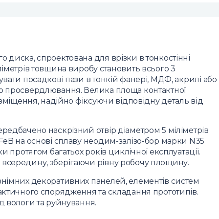
 диска, спроектована для врізки в тонкостінні
ліметрів товщина виробу становить всього 3
увати посадкові пази в тонкій фанері, МДФ, акрилі або
го просвердлювання. Велика площа контактної
е зміщення, надійно фіксуючи відповідну деталь від
ередбачено наскрізний отвір діаметром 5 міліметрів
dFeB на основі сплаву неодим-залізо-бор марки N35
ки протягом багатьох років циклічної експлуатації.
 всередину, зберігаючи рівну робочу площину.
знімних декоративних панелей, елементів систем
тактичного спорядження та складання прототипів.
д вологи та руйнування.