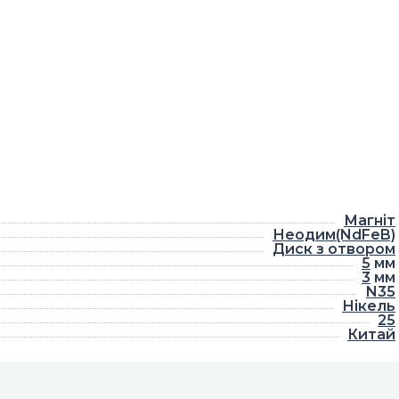
Магніт
Неодим(NdFeB)
Диск з отвором
5
мм
3
мм
N35
Нікель
25
Китай