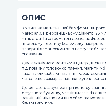
ОПИС
Кріпильна магнітна шайба у формі широкого
матеріали. При зовнішньому діаметрі 25 мі
міліметри. Така геометрія дозволяє фрезер
листовому пластику без ризику наскрізно
поверхні дає високий опір на зсув та бічн
сповзання.
Для механічного монтажу в центрі диска п
під потайну головку кріплення. Магніти N
гарантують стабільні магнітні характеристи
Капелюшок саморіза повністю утоплюється
Деталь застосовується при конструюванні 
розумного будинку, магнітних замків для 
Зовнішній нікелевий шар оберігає метал ві
Характеристики: