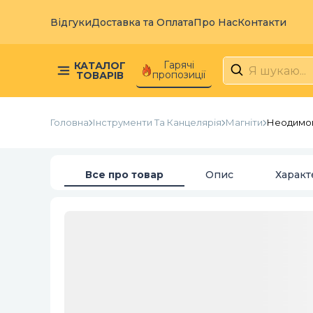
Відгуки
Доставка та Оплата
Про Нас
Контакти
Гарячі
КАТАЛОГ
пропозиції
ТОВАРІВ
Головна
Інструменти Та Канцелярія
Магніти
Неодимови
Все про товар
Опис
Характ