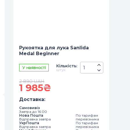
Рукоятка для лука Sanlida
Medal Beginner
Кiлькiсть
:
У наявності
штук
2 890
UAH
1 985
₴
Доставка
:
Самовивіз
Завтра до 16:00
Нова Пошта
По тарифам
Відправка завтра
перевізника
УкрПошта
По тарифам
Відправка завтра
перевізника