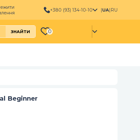
тежити
+380 (93) 134-10-10
|
UA
|
RU
влення
0
ЗНАЙТИ
al Beginner