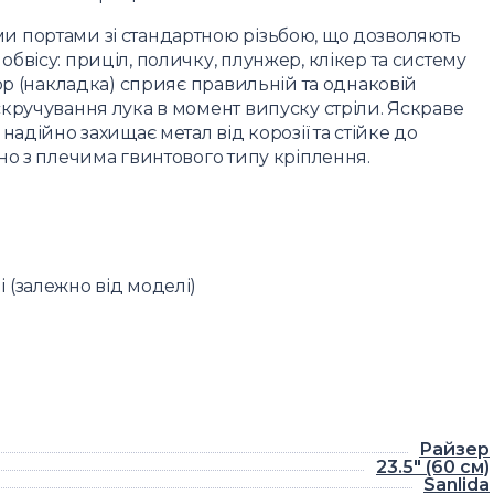
 портами зі стандартною різьбою, що дозволяють
вісу: приціл, поличку, плунжер, клікер та систему
ор (накладка) сприяє правильній та однаковій
кручування лука в момент випуску стріли. Яскраве
адійно захищає метал від корозії та стійке до
но з плечима гвинтового типу кріплення.
 (залежно від моделі)
Райзер
23.5" (60 см)
Sanlida