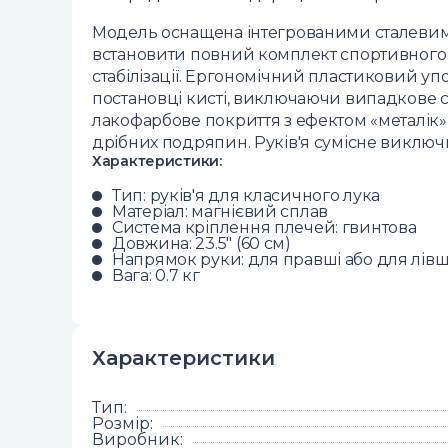
Модель оснащена інтегрованими сталевими
встановити повний комплект спортивного об
стабілізації. Ергономічний пластиковий уп
постановці кисті, виключаючи випадкове с
лакофарбове покриття з ефектом «металік» н
дрібних подряпин. Руків'я сумісне виключ
Характеристики:
Тип: руків'я для класичного лука
Матеріал: магнієвий сплав
Система кріплення плечей: гвинтова
Довжина: 23.5" (60 см)
Напрямок руки: для правші або для лівші
Вага: 0.7 кг
Характеристики
Тип
:
Розмір
:
Виробник
: