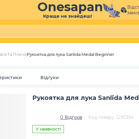
Onesapan
Відс
замо
Краще не знайдеш!
ів'я Та Плечі
Рукоятка для лука Sanlida Medal Beginner
еристики
Відгуки
Рукоятка для лука Sanlida Med
0
Відгуків
Код товару
:
1290354
У наявності