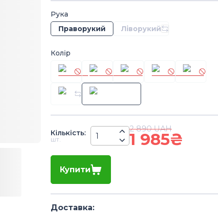
Рука
Праворукий
Ліворукий
Колір
2 890
UAH
Кiлькiсть
:
1 985
₴
шт.
Купити
Доставка
: