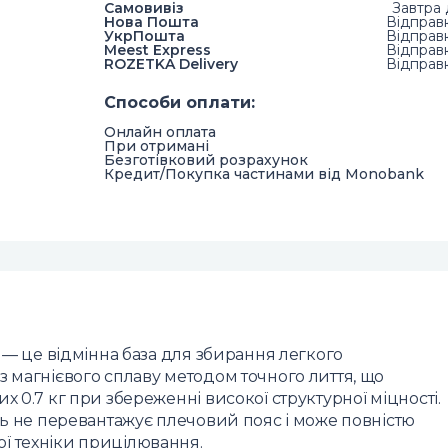
Самовивіз
Завтра 
Нова Пошта
Відправ
УкрПошта
Відправ
Meest Express
Відправ
ROZETKA Delivery
Відправ
Способи оплати
:
Онлайн оплата
При отримані
Безготівковий розрахунок
Кредит/Покупка частинами від Monobank
r — це відмінна база для збирання легкого
з магнієвого сплаву методом точного лиття, що
 0.7 кг при збереженні високої структурної міцності.
ць не перевантажує плечовий пояс і може повністю
ї техніки прицілювання.