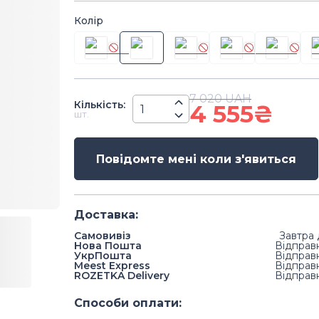
Колір
7 020
UAH
Кiлькiсть
:
4 555
₴
шт.
Повідомте мені коли з'явиться
Доставка
:
Самовивіз
Завтра 
Нова Пошта
Відправ
УкрПошта
Відправ
Meest Express
Відправ
ROZETKA Delivery
Відправ
Способи оплати
: