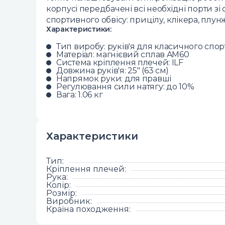
корпусі передбачені всі необхідні порти з
спортивного обвісу: прицілу, клікера, плунж
Характеристики:
Тип виробу: руків'я для класичного спо
Матеріал: магнієвий сплав AM60
Система кріплення плечей: ILF
Довжина руків'я: 25" (63 см)
Напрямок руки: для правші
Регулювання сили натягу: до 10%
Вага: 1.06 кг
Характеристики
Тип
:
Кріплення плечей
:
Рука
:
Колір
:
Розмір
:
Виробник
:
Країна походження
: