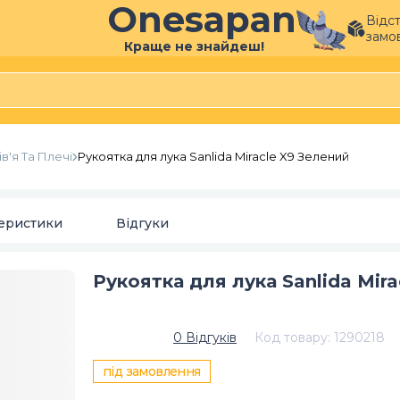
Onesapan
Відс
замо
Краще не знайдеш!
ів'я Та Плечі
Рукоятка для лука Sanlida Miracle X9 Зелений
еристики
Відгуки
Рукоятка для лука Sanlida Mir
0
Відгуків
Код товару
:
1290218
під замовлення