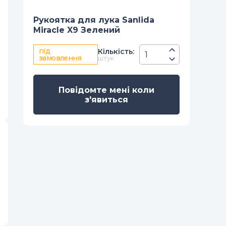
Рукоятка для лука Sanlida
Miracle X9 Зелений
під
Кiлькiсть
:
замовлення
штук
Повідомте мені коли
з'явиться