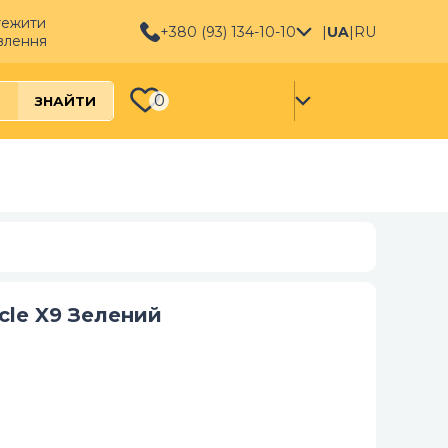
тежити
+380 (93) 134-10-10
|
UA
|
RU
влення
0
ЗНАЙТИ
acle X9 Зелений