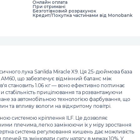
Онлайн оплата
При отримані
Безготівковий розрахунок
Кредит/Покупка частинами від Monobank
ичного лука Sanlida Miracle X9. Ця 25-дюймова база
у AM60, що забезпечує відмінний баланс між
ів'я становить 1.06 кг — воно ефективно поглинає
аючи стабільність прицілювання та розвантажуючи
нане за автомобільною технологією фарбування, що
ин та впливу вологи на відкритому повітрі.
ною системою кріплення ILF. Це дозволяє
ими плечима, легко замінюючи їх у міру зростання
пертна система регулювання кишень дає можливість
плечей та змінювати силу натягу в межах 10%. У