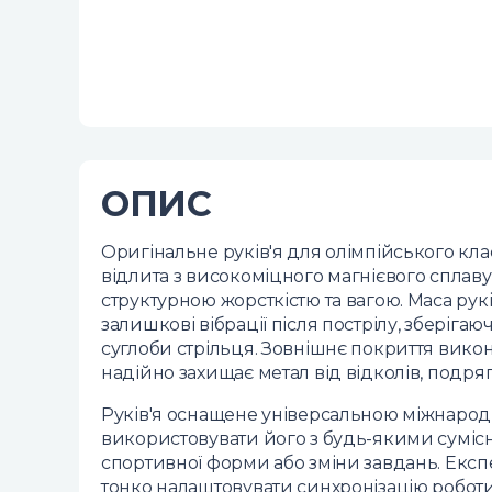
ОПИС
Оригінальне руків'я для олімпійського клас
відлита з високоміцного магнієвого сплав
структурною жорсткістю та вагою. Маса рук
залишкові вібрації після пострілу, зберіг
суглоби стрільця. Зовнішнє покриття вико
надійно захищає метал від відколів, подряп
Руків'я оснащене універсальною міжнарод
використовувати його з будь-якими сумісн
спортивної форми або зміни завдань. Екс
тонко налаштовувати синхронізацію роботи 