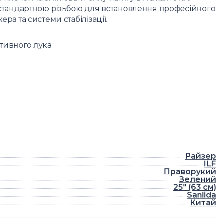
і стандартною різьбою для встановлення професійного
ера та системи стабілізації.
ртивного лука
Райзер
ILF
Праворукий
Зелений
25" (63 см)
Sanlida
Китай