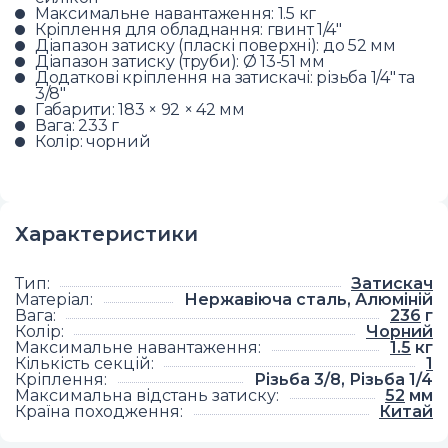
Максимальне навантаження: 1.5 кг
Кріплення для обладнання: гвинт 1/4"
Діапазон затиску (пласкі поверхні): до 52 мм
Діапазон затиску (труби): Ø 13-51 мм
Додаткові кріплення на затискачі: різьба 1/4" та
3/8"
Габарити: 183 × 92 × 42 мм
Вага: 233 г
Колір: чорний
Характеристики
Тип
:
Затискач
Матеріал
:
Нержавіюча сталь, Алюміній
Вага
:
236
г
Колір
:
Чорний
Максимальне навантаження
:
1.5
кг
Кількість секцій
:
1
Кріплення
:
Різьба 3/8, Різьба 1/4
Максимальна відстань затиску
:
52
мм
Країна походження
:
Китай