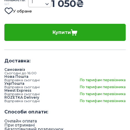
1 050
₴
шт.
У обране
Купити
Доставка
:
Самовивіз
Сьогодні до 16:00
Нова Пошта
Відправка сьогодні
По тарифам перевізника
УкрПошта
Відправка сьогодні
По тарифам перевізника
Meest Express
Відправка сьогодні
По тарифам перевізника
ROZETKA Delivery
Відправка сьогодні
По тарифам перевізника
Способи оплати
:
Онлайн оплата
При отримані
Безготівковий розрахунок