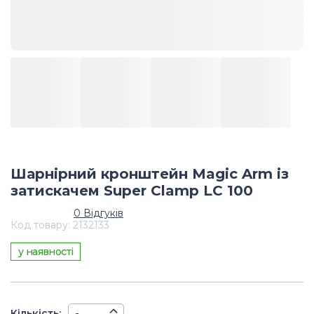
Шарнірний кронштейн Magic Arm із
затискачем Super Clamp LC 100
0
Відгуків
Код товару
:
2132133
у наявності
Кiлькiсть
: