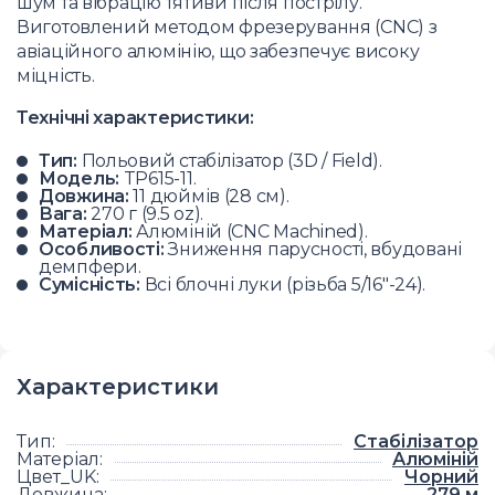
шум та вібрацію тятиви після пострілу.
Виготовлений методом фрезерування (CNC) з
авіаційного алюмінію, що забезпечує високу
міцність.
Технічні характеристики:
Тип:
Польовий стабілізатор (3D / Field).
Модель:
TP615-11.
Довжина:
11 дюймів (28 см).
Вага:
270 г (9.5 oz).
Матеріал:
Алюміній (CNC Machined).
Особливості:
Зниження парусності, вбудовані
демпфери.
Сумісність:
Всі блочні луки (різьба 5/16"-24).
Характеристики
Тип
:
Стабілізатор
Матеріал
:
Алюміній
Цвет_UK
:
Чорний
Довжина
:
279
м