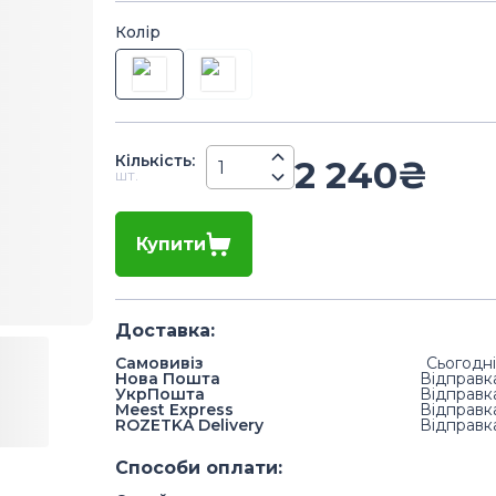
Колір
Кiлькiсть
:
2 240
₴
шт.
Купити
Доставка
:
Самовивіз
Сьогодні
Нова Пошта
Відправк
УкрПошта
Відправк
Meest Express
Відправк
ROZETKA Delivery
Відправк
Способи оплати
: