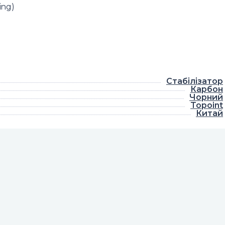
ing)
Стабілізатор
Карбон
Чорний
Topoint
Китай