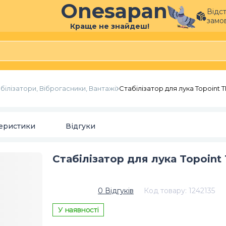
Onesapan
Відс
замо
Краще не знайдеш!
білізатори, Віброгасники, Вантажі
Стабілізатор для лука Topoint 
еристики
Відгуки
Стабілізатор для лука Topoint
0
Відгуків
Код товару
:
1242135
У наявності