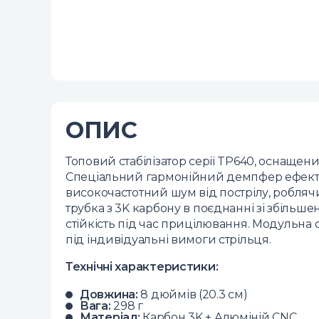
ОПИС
Топовий стабілізатор серії TP640, оснаще
Спеціальний гармонійний демпфер ефектив
високочастотний шум від пострілу, робля
трубка з 3K карбону в поєднанні зі збільше
стійкість під час прицілювання. Модульна
під індивідуальні вимоги стрільця.
Технічні характеристики:
Довжина:
8 дюймів (20.3 см)
Вага:
298 г
Матеріал:
Карбон 3K + Алюміній CNC