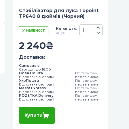
Стабілізатор для лука Topoint
TP640 8 дюймів (Чорний)
Кiлькiсть
:
У наявності
штук
2 240
₴
Доставка
:
Самовивіз
Сьогодні до 16:00
Нова Пошта
По тарифам
Відправка сьогодні
перевізника
УкрПошта
По тарифам
Відправка сьогодні
перевізника
Meest Express
По тарифам
Відправка сьогодні
перевізника
ROZETKA Delivery
По тарифам
Відправка сьогодні
перевізника
Купити