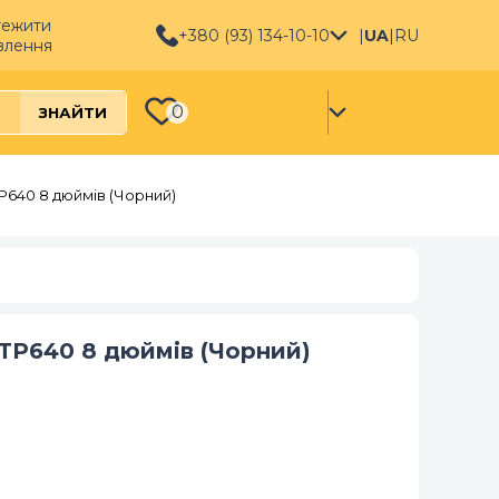
тежити
+380 (93) 134-10-10
|
UA
|
RU
влення
0
ЗНАЙТИ
TP640 8 дюймів (Чорний)
 TP640 8 дюймів (Чорний)