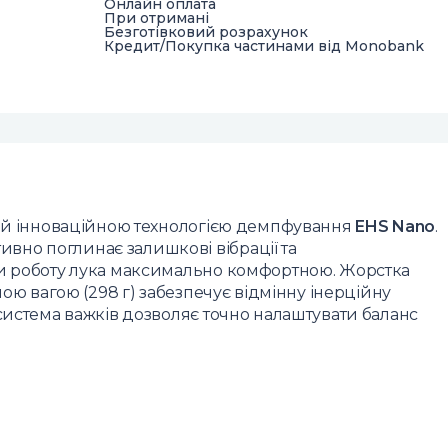
Онлайн оплата
При отримані
Безготівковий розрахунок
Кредит/Покупка частинами від Monobank
ний інноваційною технологією демпфування
EHS Nano
.
но поглинає залишкові вібрації та
чи роботу лука максимально комфортною. Жорстка
ною вагою (298 г) забезпечує відмінну інерційну
 система важків дозволяє точно налаштувати баланс