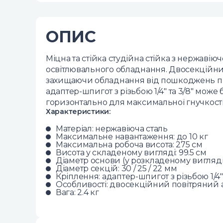
ОПИС
Міцна та стійка студійна стійка з нержавію
освітлювального обладнання. Двосекційний
захищаючи обладнання від пошкоджень при
адаптер-шпигот з різьбою 1/4" та 3/8" може
горизонтально для максимальної гнучкості.
Характеристики:
Матеріал: нержавіюча сталь
Максимальне навантаження: до 10 кг
Максимальна робоча висота: 275 см
Висота у складеному вигляді: 99.5 см
Діаметр основи (у розкладеному вигляді)
Діаметр секцій: 30 / 25 / 22 мм
Кріплення: адаптер-шпигот з різьбою 1/4
Особливості: двосекційний повітряний 
Вага: 2.4 кг