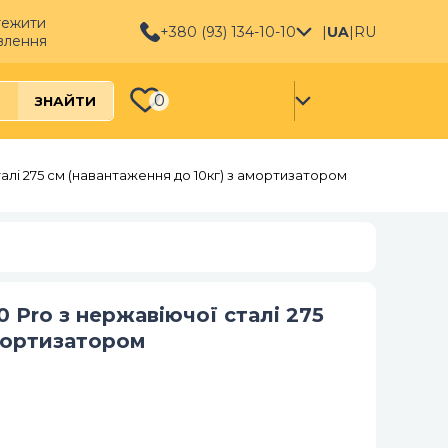
тежити
+380 (93) 134-10-10
|
UA
|
RU
влення
0
ЗНАЙТИ
талі 275 см (навантаження до 10кг) з амортизатором
0 Pro з нержавіючої сталі 275
амортизатором