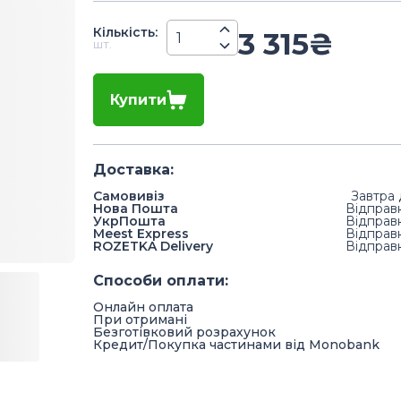
Кiлькiсть
:
3 315
₴
шт.
Купити
Доставка
:
Самовивіз
Завтра 
Нова Пошта
Відправ
УкрПошта
Відправ
Meest Express
Відправ
ROZETKA Delivery
Відправ
Способи оплати
:
Онлайн оплата
При отримані
Безготівковий розрахунок
Кредит/Покупка частинами від Monobank