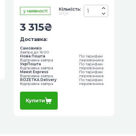
Кiлькiсть
:
у наявності
штук
3 315
₴
Доставка
:
Самовивіз
Завтра до 16:00
Нова Пошта
По тарифам
Відправка завтра
перевізника
УкрПошта
По тарифам
Відправка завтра
перевізника
Meest Express
По тарифам
Відправка завтра
перевізника
ROZETKA Delivery
По тарифам
Відправка завтра
перевізника
Купити