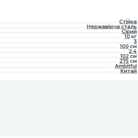
Стійка
Нержавіюча сталь
Сірий
10
кг
3
100
см
2.4
102
см
275
см
Ambitful
Китай