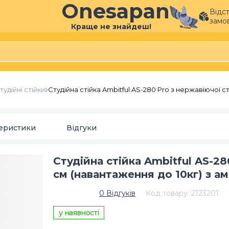
Onesapan
Відс
замо
Краще не знайдеш!
тудійні стійки
Студійна стійка Ambitful AS-280 Pro з нержавіючої с
еристики
Відгуки
Студійна стійка Ambitful AS-28
см (навантаження до 10кг) з 
0
Відгуків
Код товару
:
2123201
у наявності