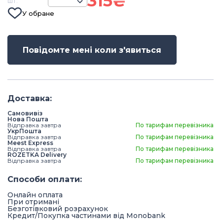
315
₴
шт.
У обране
Повідомте мені коли з'явиться
Доставка
:
Самовивіз
Нова Пошта
Відправка завтра
По тарифам перевізника
УкрПошта
Відправка завтра
По тарифам перевізника
Meest Express
Відправка завтра
По тарифам перевізника
ROZETKA Delivery
Відправка завтра
По тарифам перевізника
Способи оплати
:
Онлайн оплата
При отримані
Безготівковий розрахунок
Кредит/Покупка частинами від Monobank