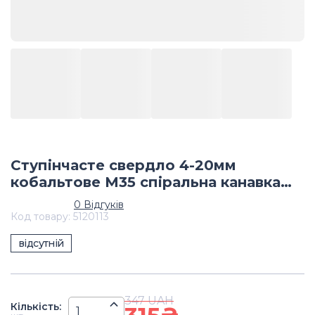
Ступінчасте свердло 4-20мм
кобальтове М35 спіральна канавка
шестигранний хвостовик
0
Відгуків
Код товару
:
5120113
відсутній
347
UAH
Кiлькiсть
: