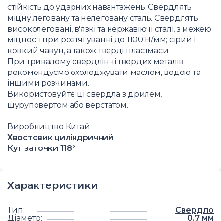
стійкість до ударних навантажень. Свердлять
міцну леговану та нелеговану сталь. Свердлять
високолеговані, в'язкі та нержавіючі сталі, з межею
міцності при розтягуванні до 1100 Н/мм; сірий і
ковкий чавун, а також тверді пластмаси.
При тривалому свердлінні твердих металів
рекомендуємо охолоджувати маслом, водою та
іншими розчинами.
Використовуйте ці свердла з дрилем,
шуруповертом або верстатом.
Виробництво Китай
Хвостовик циліндричний
Кут заточки 118°
Характеристики
Тип
:
Свердло
Діаметр
:
0.7
мм