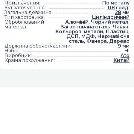
Призначення
:
По металу
Кут заточування
:
118
град.
Загальна довжина
:
28
мм
Тип хвостовика
:
Циліндричний
Оброблюваний
Алюміній, Чорний метал,
матеріал
:
Загартована сталь, Чавун,
Кольорові метали, Пластик,
ДСП, МДФ, Нержавіюча
сталь, Фанера, Дерево
Довжина робочої частини
:
9
мм
Набір
:
Ні
Виробник
:
Ato
Країна походження
:
Китай