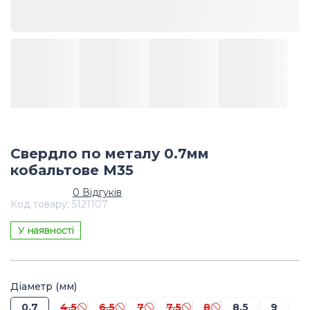
Свердло по металу 0.7мм
кобальтове М35
0
Відгуків
Код товару
:
5121107
У наявності
Діаметр (мм)
0.7
4.5
6.5
7
7.5
8
8.5
9