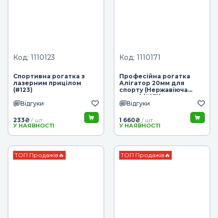
Код: 1110123
Код: 1110171
Спортивна рогатка з
Професійна рогатка
лазерним прицілом
Алігатор 20мм для
(#123)
спорту (Нержавіюча
сталь) (#171)
Відгуки
Відгуки
233
₴
1 660
₴
/ шт.
/ шт.
У НАЯВНОСТІ
У НАЯВНОСТІ
ТОП Продажів🔥
ТОП Продажів🔥