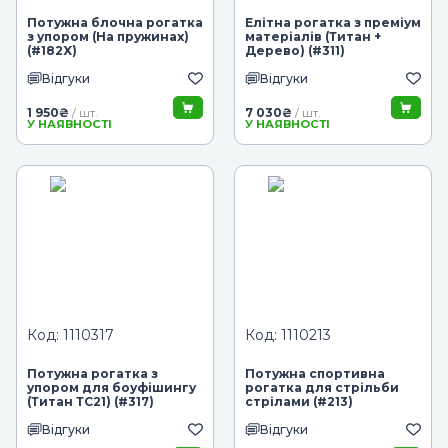
Потужна блочна рогатка
Елітна рогатка з преміум
з упором (На пружинах)
матеріалів (Титан +
(#182X)
Дерево) (#311)
Відгуки
Відгуки
1 950
₴
7 030
₴
/ шт.
/ шт.
У НАЯВНОСТІ
У НАЯВНОСТІ
Код: 1110317
Код: 1110213
Потужна рогатка з
Потужна спортивна
упором для боуфішингу
рогатка для стрільби
(Титан ТС21) (#317)
стрілами (#213)
Відгуки
Відгуки