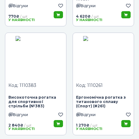
(#258)
Відгуки
Відгуки
770
₴
4 620
₴
/ шт.
/ шт.
У НАЯВНОСТІ
У НАЯВНОСТІ
Код: 1110383
Код: 1110261
Високоточна рогатка
Ергономічна рогатка з
для спортивної
титанового сплаву
стрільби (№383)
(Спорт) (#261)
Відгуки
Відгуки
2 840
₴
1 270
₴
/ шт.
/ шт.
У НАЯВНОСТІ
У НАЯВНОСТІ