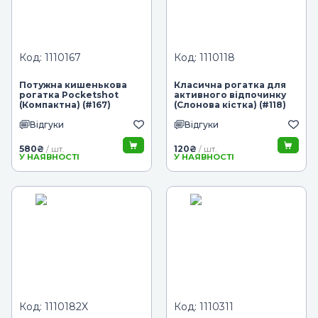
Код: 1110167
Код: 1110118
Потужна кишенькова
Класична рогатка для
рогатка Pocketshot
активного відпочинку
(Компактна) (#167)
(Слонова кістка) (#118)
Відгуки
Відгуки
580
₴
120
₴
/ шт.
/ шт.
У НАЯВНОСТІ
У НАЯВНОСТІ
Код: 1110182X
Код: 1110311