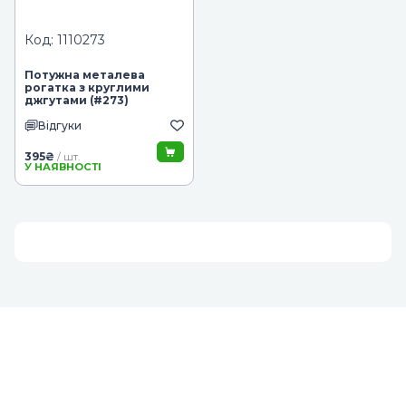
Код: 1110273
Потужна металева
рогатка з круглими
джгутами (#273)
Відгуки
395
₴
/ шт.
У НАЯВНОСТІ