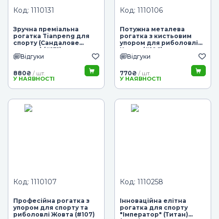
Код: 1110131
Код: 1110106
Зручна преміальна
Потужна металева
рогатка Tianpeng для
рогатка з кистьовим
спорту (Сандалове
упором для риболовлі
дерево) (#131)
Чорна (#106)
Відгуки
Відгуки
880
₴
770
₴
/ шт.
/ шт.
У НАЯВНОСТІ
У НАЯВНОСТІ
Код: 1110107
Код: 1110258
Професійна рогатка з
Інноваційна елітна
упором для спорту та
рогатка для спорту
риболовлі Жовта (#107)
"Імператор" (Титан)