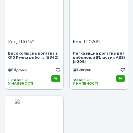
Код: 1110342
Код: 1110209
Високоякісна рогатка з
Легка міцна рогатка для
G10 Ручна робота (#342)
риболовлі (Пластик ABS)
(#209)
Відгуки
Відгуки
1 730
₴
350
₴
/ шт.
/ шт.
У НАЯВНОСТІ
У НАЯВНОСТІ