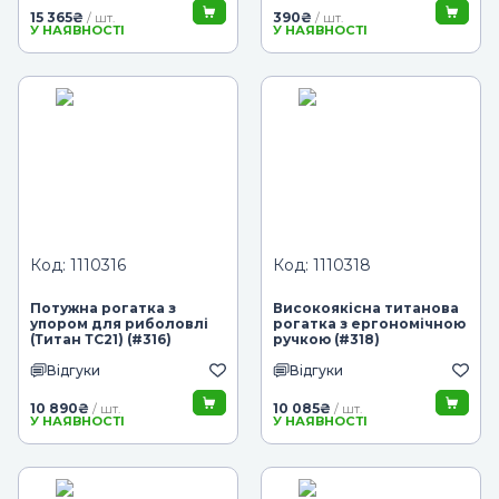
15 365
₴
390
₴
/ шт.
/ шт.
У НАЯВНОСТІ
У НАЯВНОСТІ
Код: 1110316
Код: 1110318
Потужна рогатка з
Високоякісна титанова
упором для риболовлі
рогатка з ергономічною
(Титан ТС21) (#316)
ручкою (#318)
Відгуки
Відгуки
10 890
₴
10 085
₴
/ шт.
/ шт.
У НАЯВНОСТІ
У НАЯВНОСТІ