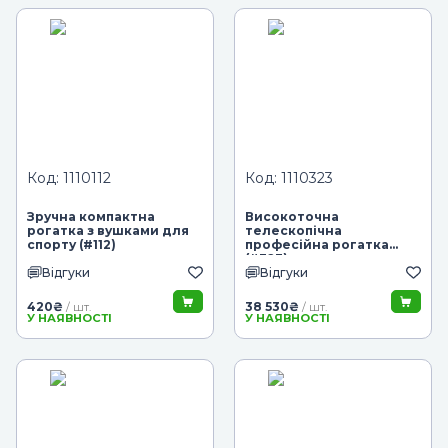
Код: 1110112
Код: 1110323
Зручна компактна
Високоточна
рогатка з вушками для
телескопічна
спорту (#112)
професійна рогатка
(#323)
Відгуки
Відгуки
420
₴
38 530
₴
/ шт.
/ шт.
У НАЯВНОСТІ
У НАЯВНОСТІ