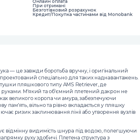
Онлайн оплата
При отримані
Безготівковий розрахунок
Кредит/Покупка частинами від Monobank
лука — це завжди боротьба вручну, і оригінальний
спроектований спеціально для таких наднавантажень.
тушки пляшкового типу AMS Retriever, де
руками. М'який та об'ємний плетений дакрон не
ках великого коропа чи амура, забезпечуючи
ву пам'ять, вільно та рівно вкладається у пляшку
чає ризик заклинювання лінії або утворення вузлів
є відмінну видимість шнура під водою, полегшуючи
напрямку руху здобичі. Плетена структура з