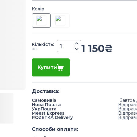
Колір
Кiлькiсть
:
1 150
₴
шт.
Купити
Доставка
:
Самовивіз
Завтра 
Нова Пошта
Відправ
УкрПошта
Відправ
Meest Express
Відправ
ROZETKA Delivery
Відправ
Способи оплати
: