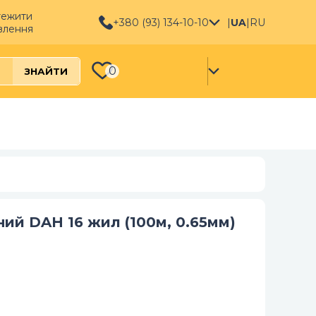
тежити
+380 (93) 134-10-10
|
UA
|
RU
влення
0
ЗНАЙТИ
ий DAH 16 жил (100м, 0.65мм)