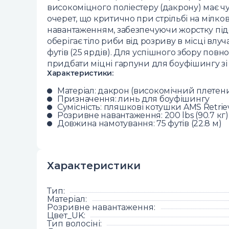
високоміцного поліестеру (дакрону) має чуд
очерет, що критично при стрільбі на мілко
навантаженням, забезпечуючи жорстку підс
оберігає тіло риби від розриву в місці вл
футів (25 ярдів). Для успішного збору пов
придбати міцні гарпуни для боуфішингу 
Характеристики:
Матеріал: дакрон (високомічний плетени
Призначення: линь для боуфішингу
Сумісність: пляшкові котушки AMS Retriev
Розривне навантаження: 200 lbs (90.7 кг)
Довжина намотування: 75 футів (22.8 м)
Характеристики
Тип
:
Матеріал
:
Розривне навантаження
:
Цвет_UK
:
Тип волосіні
: