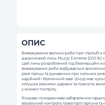
ОПИС
Виважування великої риби при стрільбі з 
дакроновий линь Muzzy Extreme (200 lb) 
Цей линь розроблений під безінерційні ко
виважування риби відбувається виключно 
ріже пальці та рукавички при сильних рив
надійний і безпечний хват. Шнур має нульо
котушки рівними шарами та повністю виклю
у момент пострілу.
Яскраво-помаранчеве забарвлення гаранту
візуальний контроль траєкторії гарпуна та 