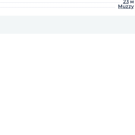
23
м
Muzzy