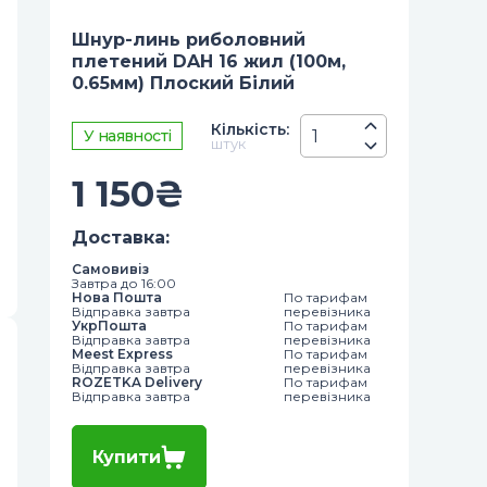
Шнур-линь риболовний
плетений DAH 16 жил (100м,
0.65мм) Плоский Білий
Кiлькiсть
:
У наявності
штук
1 150
₴
Доставка
:
Самовивіз
Завтра до 16:00
Нова Пошта
По тарифам
Відправка завтра
перевізника
УкрПошта
По тарифам
Відправка завтра
перевізника
Meest Express
По тарифам
Відправка завтра
перевізника
ROZETKA Delivery
По тарифам
Відправка завтра
перевізника
Купити