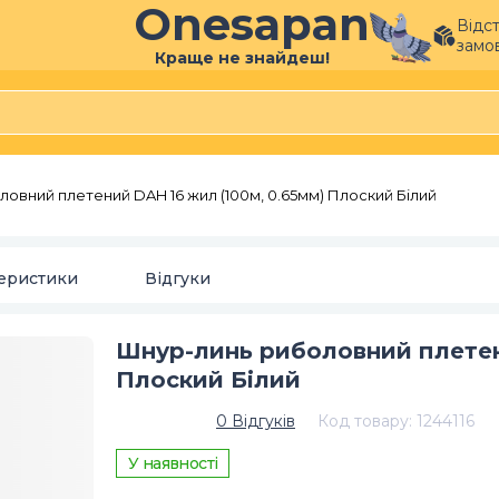
Onesapan
Відс
замо
Краще не знайдеш!
овний плетений DAH 16 жил (100м, 0.65мм) Плоский Білий
еристики
Відгуки
Шнур-линь риболовний плетен
Плоский Білий
0
Відгуків
Код товару
:
1244116
У наявності