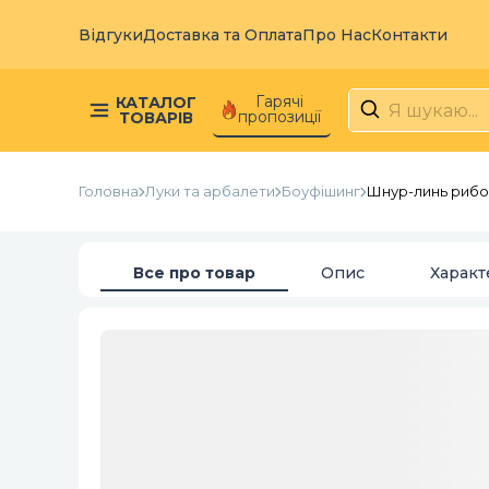
Відгуки
Доставка та Оплата
Про Нас
Контакти
Гарячі
КАТАЛОГ
пропозиції
ТОВАРІВ
Головна
Луки та арбалети
Боуфішинг
Шнур-линь рибол
Все про товар
Опис
Характ