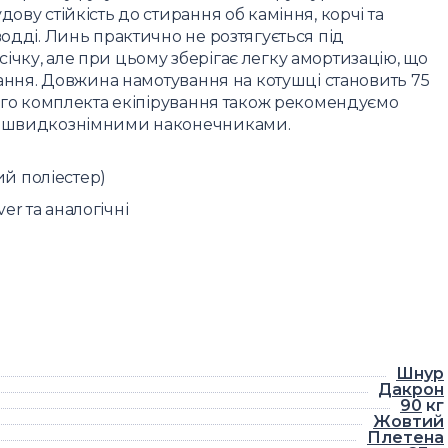
ову стійкість до стирання об каміння, корчі та
водді. Линь практично не розтягується під
ічку, але при цьому зберігає легку амортизацію, що
учання. Довжина намотування на котушці становить 75
ного комплекта екіпірування також рекомендуємо
зі швидкознімними наконечниками.
й поліестер)
er та аналогічні
Шнур
Дакрон
90
кг
Жовтий
Плетена