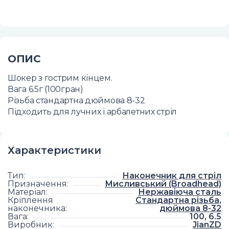
ОПИС
Шокер з гострим кінцем.
Вага 6.5г (100гран)
Різьба стандартна дюймова 8-32
Підходить для лучних і арбалетних стріл
Характеристики
Тип
:
Наконечник для стріл
Призначення
:
Мисливський (Broadhead)
Матеріал
:
Нержавіюча сталь
Кріплення
Стандартна різьба,
наконечника
:
дюймова 8-32
Вага
:
100, 6.5
Виробник
:
JianZD