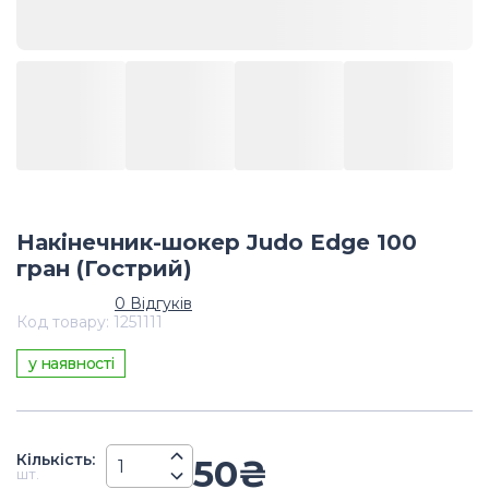
Накінечник-шокер Judo Edge 100
гран (Гострий)
0
Відгуків
Код товару
:
1251111
у наявності
Кiлькiсть
:
50
₴
шт.