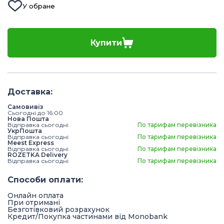
У обране
Купити
Доставка
:
Самовивіз
Сьогодні до 16:00
Нова Пошта
Відправка сьогодні
По тарифам перевізника
УкрПошта
Відправка сьогодні
По тарифам перевізника
Meest Express
Відправка сьогодні
По тарифам перевізника
ROZETKA Delivery
Відправка сьогодні
По тарифам перевізника
Способи оплати
:
Онлайн оплата
При отримані
Безготівковий розрахунок
Кредит/Покупка частинами від Monobank