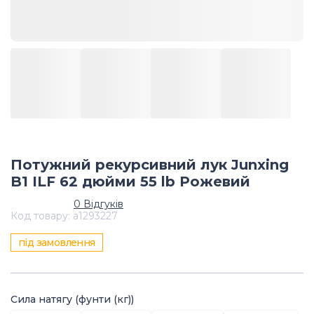
Потужний рекурсивний лук Junxing
B1 ILF 62 дюйми 55 lb Рожевий
0
Відгуків
Код товару
:
a1293227
під замовлення
Сила натягу (фунти (кг))