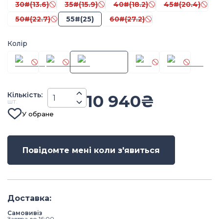
30#(13.6)
35#(15.9)
40#(18.2)
45#(20.4)
50#(22.7)
55#(25)
60#(27.2)
Колір
Кiлькiсть
:
10 940
₴
шт.
У обране
Повідомте мені коли з'явиться
Доставка
:
Самовивіз
Завтра до 16:00