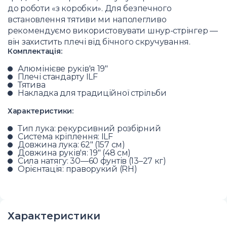
до роботи «з коробки». Для безпечного
встановлення тятиви ми наполегливо
рекомендуємо використовувати шнур-стрінгер —
він захистить плечі від бічного скручування.
Комплектація:
Алюмінієве руків'я 19"
Плечі стандарту ILF
Тятива
Накладка для традиційної стрільби
Характеристики:
Тип лука: рекурсивний розбірний
Система кріплення: ILF
Довжина лука: 62" (157 см)
Довжина руків'я: 19" (48 см)
Сила натягу: 30—60 фунтів (13–27 кг)
Орієнтація: праворукий (RH)
Характеристики