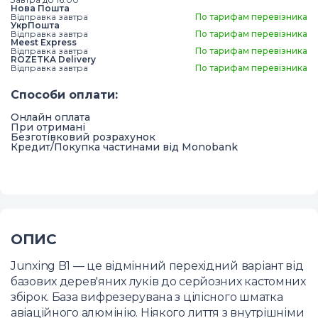
Нова Пошта
Відправка завтра
По тарифам перевізника
УкрПошта
Відправка завтра
По тарифам перевізника
Meest Express
Відправка завтра
По тарифам перевізника
ROZETKA Delivery
Відправка завтра
По тарифам перевізника
Способи оплати
:
Онлайн оплата
При отримані
Безготівковий розрахунок
Кредит/Покупка частинами від Monobank
ОПИС
Junxing B1 — це відмінний перехідний варіант від
базових дерев'яних луків до серйозних кастомних
збірок. База вифрезерувана з цілісного шматка
авіаційного алюмінію. Ніякого лиття з внутрішніми