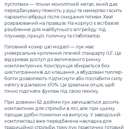
пустотами — тільки монолітний метал, який дає
передбачувану тяжкість у руці та намертво гасить
паразитні вібрації після скидання тятиви. Хват
розрахований на правшів. На корпусі є всі базові
різьблення для майбутнього апгрейду: під
плунжер, приціл, поличку та стабілізатор.
Головний козир цієї моделі — лук має
універсальне кріплення плечей стандарту ILF. Це
відкриває доступ до величезного ринку
комплектуючих. Конструкція збирається без
шестигранників до клацання, а вбудовані тиллер-
болти дозволяють підтиснути або послабити силу
натягу в діапазоні ±10%. Це ідеальна опція, щоб
точно підігнати фунтаж під свою техніку.
При довжині 62 дюйми лук залишається досить
компактним для стрільби в лісі, але при цьому
прощає дрібні помилки на випуску. У заводській
комплектації вже передбачена накладка для
традиційної стрільби, тому лук практично готовий