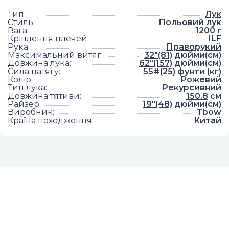
Тип
:
Лук
Стиль
:
Польовий лук
Вага
:
1200
г
Кріплення плечей
:
ILF
Рука
:
Праворукий
Максимальний витяг
:
32"(81)
дюйми(см)
Довжина лука
:
62"(157)
дюйми(см)
Сила натягу
:
55#(25)
фунти (кг)
Колір
:
Рожевий
Тип лука
:
Рекурсивний
Довжина тятиви
:
150.8
см
Райзер
:
19"(48)
дюйми(см)
Виробник
:
Tbow
Країна походження
:
Китай