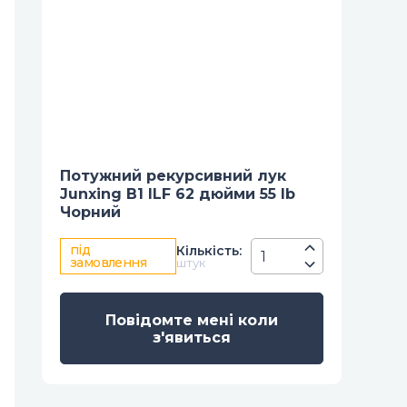
Потужний рекурсивний лук
Junxing B1 ILF 62 дюйми 55 lb
Чорний
під
Кiлькiсть
:
замовлення
штук
Повідомте мені коли
з'явиться