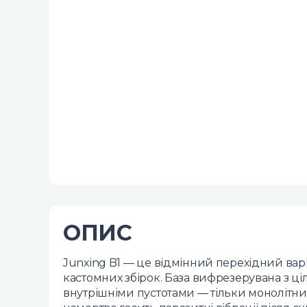
ОПИС
Junxing B1 — це відмінний перехідний варі
кастомних збірок. База вифрезерувана з ціл
внутрішніми пустотами — тільки монолітний