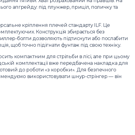
кидання тятиви. Хват розрахований на правшів. На
нього апгрейду: під плунжер, приціл, поличку та
ерсальне кріплення плечей стандарту ILF. Це
мплектуючих. Конструкція збирається без
тиллер-болти дозволяють підтиснути або послабити
пція, щоб точно підігнати фунтаж під свою техніку.
ить компактним для стрільби в лісі, але при цьому
дській комплектації вже передбачена накладка для
готовий до роботи «з коробки». Для безпечного
омендуємо використовувати шнур-стрінгер — він