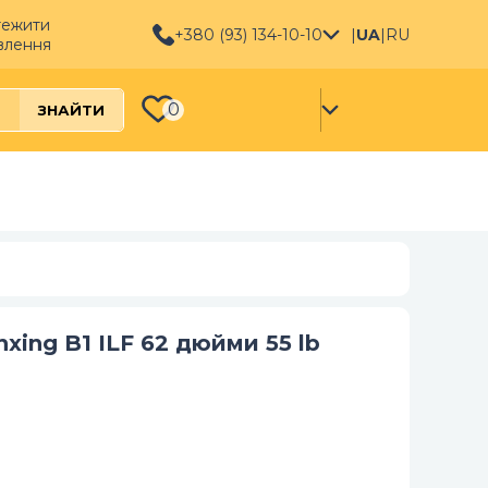
тежити
+380 (93) 134-10-10
|
UA
|
RU
влення
0
ЗНАЙТИ
ing B1 ILF 62 дюйми 55 lb