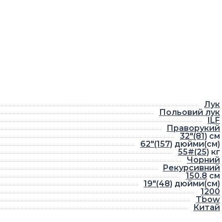
Лук
Польовий лук
ILF
Праворукий
32"(81)
см
62"(157)
дюйми(см)
55#(25)
кг
Чорний
Рекурсивний
150.8
см
19"(48)
дюйми(см)
1200
Tbow
Китай