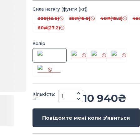
Сила натягу (фунти (кг))
30#(13.6)
35#(15.9)
40#(18.2)
45
60#(27.2)
Колір
Кiлькiсть
:
10 940
₴
шт.
Повідомте мені коли з'явиться