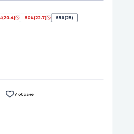
#(20.4)
50#(22.7)
55#(25)
У обране