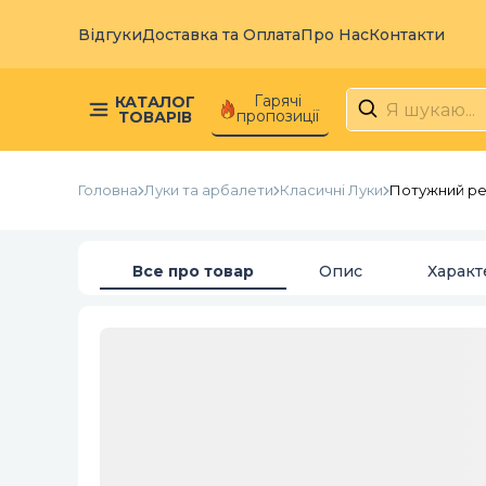
Відгуки
Доставка та Оплата
Про Нас
Контакти
Гарячі
КАТАЛОГ
пропозиції
ТОВАРІВ
Головна
Луки та арбалети
Класичні Луки
Потужний рек
Все про товар
Опис
Характ