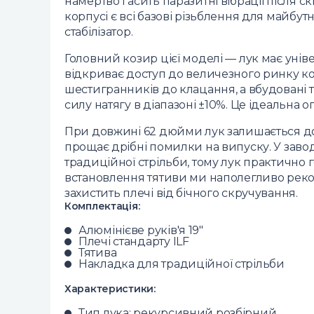
намертво гасить паразитні вібрації після с
корпусі є всі базові різьблення для майбут
стабілізатор.
Головний козир цієї моделі — лук має унів
відкриває доступ до величезного ринку ко
шестигранників до клацання, а вбудовані 
силу натягу в діапазоні ±10%. Це ідеальна о
При довжині 62 дюйми лук залишається дос
прощає дрібні помилки на випуску. У заво
традиційної стрільби, тому лук практично 
встановлення тятиви ми наполегливо рек
захистить плечі від бічного скручування.
Комплектація:
Алюмінієве руків'я 19"
Плечі стандарту ILF
Тятива
Накладка для традиційної стрільби
Характеристики:
Тип лука: рекурсивний розбірний