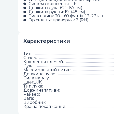
Система кріплення: ILF
Довжина лука: 62" (157 см)
Довжина руків'я: 19" (48 см)
Сила натягу: 30—60 фунтів (13–27 кг)
Орієнтація: праворукий (RH)
Характеристики
Тип
:
Стиль
:
Кріплення плечей
:
Рука
:
Максимальний витяг
:
Довжина лука
:
Сила натягу
:
Цвет_UK
:
Тип лука
:
Довжина тятиви
:
Райзер
:
Вага
:
Виробник
:
Країна походження
: