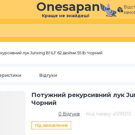
Onesapan
Відс
замо
Краще не знайдеш!
урсивний лук Junxing B1 ILF 62 дюйми 55 lb Чорний
еристики
Відгуки
Потужний рекурсивний лук Junx
Чорний
0
Відгуків
Код товару
:
a1293213
під замовлення