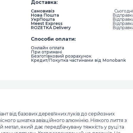
Доставка
:
Самовивіз
Сьогодні
Нова Пошта
Відправк
УкрПошта
Відправк
Meest Express
Відправк
ROZETKA Delivery
Відправк
Способи оплати
:
Онлайн оплата
При отримані
Безготівковий розрахунок
Кредит/Покупка частинами від Monobank
ант від базових дерев'яних луків до серйозних
існого шматка авіаційного алюмінію. Ніякого лиття з
 метал, який дає передбачувану тяжкість у руці та