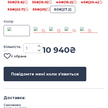
30#(13.6)
35#(15.9)
40#(18.2)
45#(20.4)
50#(22.7)
55#(25)
60#(27.2)
Колір
Кiлькiсть
:
10 940
₴
шт.
У обране
Повідомте мені коли з'явиться
Доставка
:
Самовивіз
Завтра до 16:00