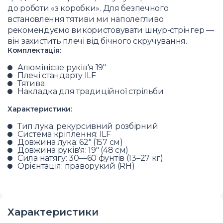
до роботи «з коробки». Для безпечного
встановлення тятиви ми наполегливо
рекомендуємо використовувати шнур-стрінгер —
він захистить плечі від бічного скручування.
Комплектація:
Алюмінієве руків'я 19"
Плечі стандарту ILF
Тятива
Накладка для традиційної стрільби
Характеристики:
Тип лука: рекурсивний розбірний
Система кріплення: ILF
Довжина лука: 62" (157 см)
Довжина руків'я: 19" (48 см)
Сила натягу: 30—60 фунтів (13–27 кг)
Орієнтація: праворукий (RH)
Характеристики