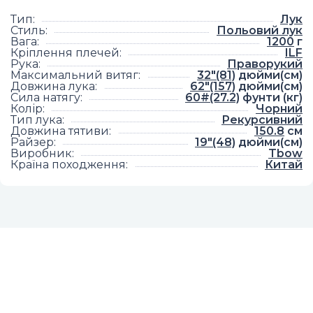
Тип
:
Лук
Стиль
:
Польовий лук
Вага
:
1200
г
Кріплення плечей
:
ILF
Рука
:
Праворукий
Максимальний витяг
:
32"(81)
дюйми(см)
Довжина лука
:
62"(157)
дюйми(см)
Сила натягу
:
60#(27.2)
фунти (кг)
Колір
:
Чорний
Тип лука
:
Рекурсивний
Довжина тятиви
:
150.8
см
Райзер
:
19"(48)
дюйми(см)
Виробник
:
Tbow
Країна походження
:
Китай