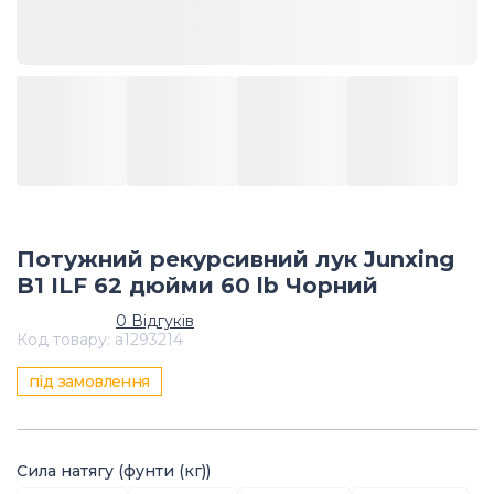
Потужний рекурсивний лук Junxing
B1 ILF 62 дюйми 60 lb Чорний
0
Відгуків
Код товару
:
a1293214
під замовлення
Сила натягу (фунти (кг))