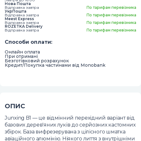
Нова Пошта
Відправка завтра
По тарифам перевізника
УкрПошта
Відправка завтра
По тарифам перевізника
Meest Express
Відправка завтра
По тарифам перевізника
ROZETKA Delivery
Відправка завтра
По тарифам перевізника
Способи оплати
:
Онлайн оплата
При отримані
Безготівковий розрахунок
Кредит/Покупка частинами від Monobank
ОПИС
Junxing B1 — це відмінний перехідний варіант від
базових дерев'яних луків до серйозних кастомних
збірок. База вифрезерувана з цілісного шматка
авіаційного алюмінію. Ніякого лиття з внутрішніми