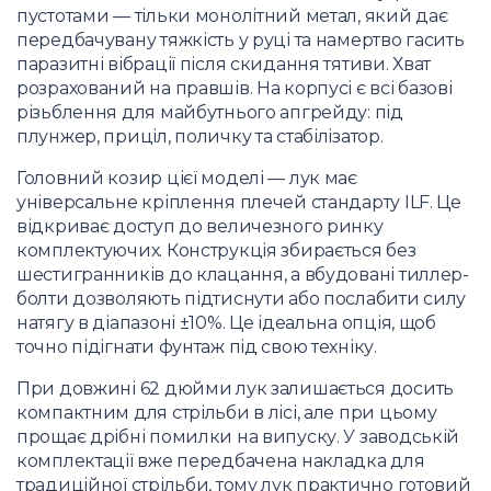
пустотами — тільки монолітний метал, який дає
передбачувану тяжкість у руці та намертво гасить
паразитні вібрації після скидання тятиви. Хват
розрахований на правшів. На корпусі є всі базові
різьблення для майбутнього апгрейду: під
плунжер, приціл, поличку та стабілізатор.
Головний козир цієї моделі — лук має
універсальне кріплення плечей стандарту ILF. Це
відкриває доступ до величезного ринку
комплектуючих. Конструкція збирається без
шестигранників до клацання, а вбудовані тиллер-
болти дозволяють підтиснути або послабити силу
натягу в діапазоні ±10%. Це ідеальна опція, щоб
точно підігнати фунтаж під свою техніку.
При довжині 62 дюйми лук залишається досить
компактним для стрільби в лісі, але при цьому
прощає дрібні помилки на випуску. У заводській
комплектації вже передбачена накладка для
традиційної стрільби, тому лук практично готовий