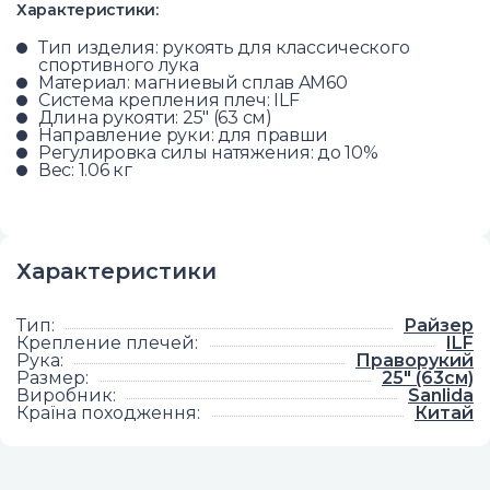
Характеристики:
Тип изделия: рукоять для классического
спортивного лука
Материал: магниевый сплав AM60
Система крепления плеч: ILF
Длина рукояти: 25" (63 см)
Направление руки: для правши
Регулировка силы натяжения: до 10%
Вес: 1.06 кг
Характеристики
Тип
:
Райзер
Крепление плечей
:
ILF
Рука
:
Праворукий
Размер
:
25" (63см)
Виробник
:
Sanlida
Країна походження
:
Китай