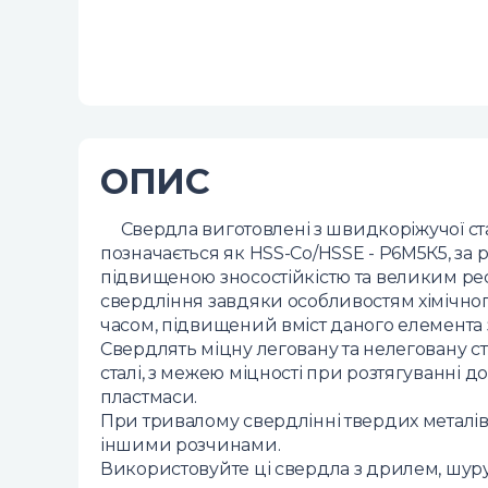
ОПИС
Свердла виготовлені з швидкоріжучої стал
позначається як HSS-Co/HSSE - Р6М5К5, за 
підвищеною зносостійкістю та великим р
свердління завдяки особливостям хімічного
часом, підвищений вміст даного елемента з
Свердлять міцну леговану та нелеговану ста
сталі, з межею міцності при розтягуванні до
пластмаси.
При тривалому свердлінні твердих металі
іншими розчинами.
Використовуйте ці свердла з дрилем, шур