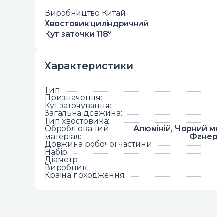
Виробництво Китай
Хвостовик циліндричний
Кут заточки 118°
Характеристики
Тип
:
Призначення
:
Кут заточування
:
Загальна довжина
:
Тип хвостовика
:
Оброблюваний
Алюміній, Чорний м
матеріал
:
Фанер
Довжина робочої частини
:
Набір
:
Діаметр
:
Виробник
:
Країна походження
: