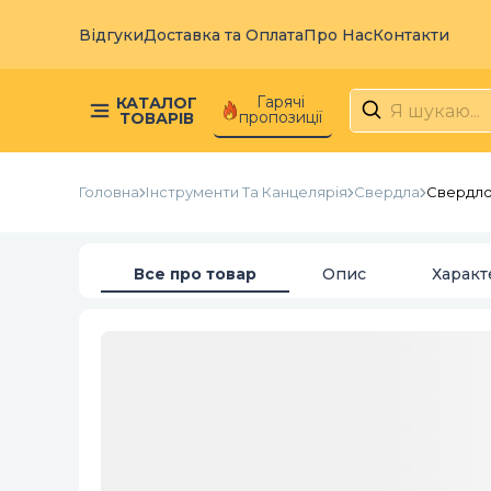
Відгуки
Доставка та Оплата
Про Нас
Контакти
Гарячі
КАТАЛОГ
пропозиції
ТОВАРІВ
Головна
Інструменти Та Канцелярія
Свердла
Свердло
Все про товар
Опис
Характ