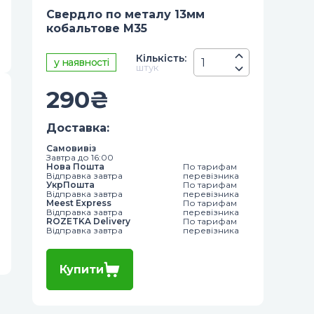
Свердло по металу 13мм
кобальтове М35
Кiлькiсть
:
у наявності
штук
290
₴
Доставка
:
Самовивіз
Завтра до 16:00
Нова Пошта
По тарифам
Відправка завтра
перевізника
УкрПошта
По тарифам
Відправка завтра
перевізника
Meest Express
По тарифам
Відправка завтра
перевізника
ROZETKA Delivery
По тарифам
Відправка завтра
перевізника
Купити