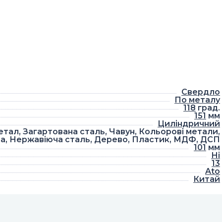
Свердло
По металу
118
град.
151
мм
Циліндричний
етал, Загартована сталь, Чавун, Кольорові метали,
а, Нержавіюча сталь, Дерево, Пластик, МДФ, ДСП
101
мм
Ні
13
Ato
Китай