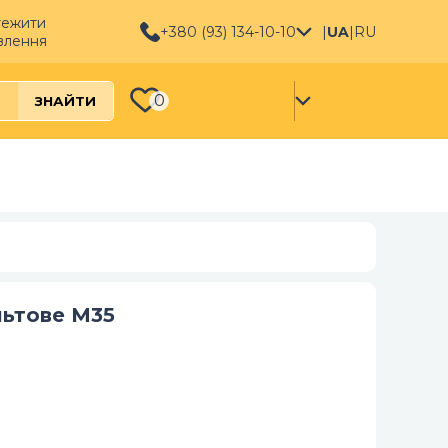
тежити
+380 (93) 134-10-10
|
UA
|
RU
влення
0
ЗНАЙТИ
льтове М35