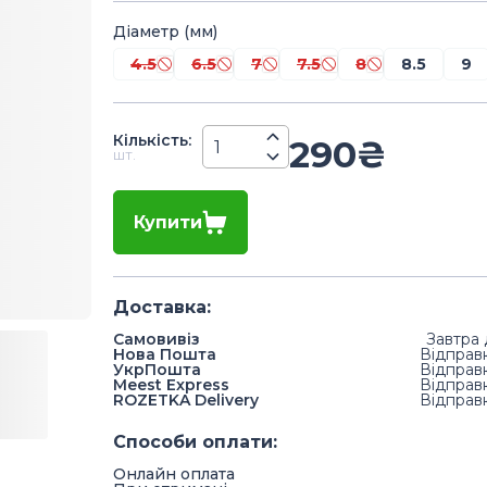
Діаметр (мм)
4.5
6.5
7
7.5
8
8.5
9
Кiлькiсть
:
290
₴
шт.
Купити
Доставка
:
Самовивіз
Завтра 
Нова Пошта
Відправ
УкрПошта
Відправ
Meest Express
Відправ
ROZETKA Delivery
Відправ
Способи оплати
:
Онлайн оплата