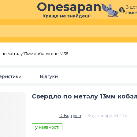
Onesapan
Відс
замо
Краще не знайдеш!
 по металу 13мм кобальтове М35
еристики
Відгуки
Свердло по металу 13мм коба
0
Відгуків
Код товару
:
5121131
у наявності