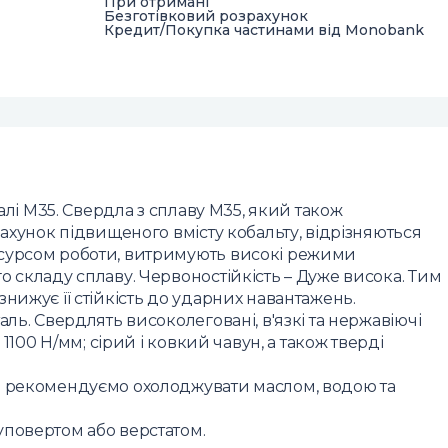
При отримані
Безготівковий розрахунок
Кредит/Покупка частинами від Monobank
і M35. Свердла з сплаву M35, який також
рахунок підвищеного вмісту кобальту, відрізняються
есурсом роботи, витримують високі режими
 складу сплаву. Червоностійкість – Дуже висока. Тим
нижує її стійкість до ударних навантажень.
ль. Свердлять високолеговані, в'язкі та нержавіючі
 1100 Н/мм; сірий і ковкий чавун, а також тверді
в рекомендуємо охолоджувати маслом, водою та
уповертом або верстатом.