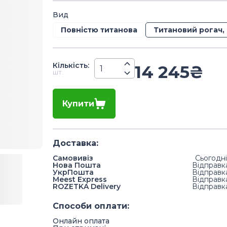
Вид
Повністю титанова
Титановий рогач, 
Кiлькiсть
:
14 245
₴
шт.
Купити
Доставка
:
Самовивіз
Сьогодні
Нова Пошта
Відправк
УкрПошта
Відправк
Meest Express
Відправк
ROZETKA Delivery
Відправк
Способи оплати
:
Онлайн оплата