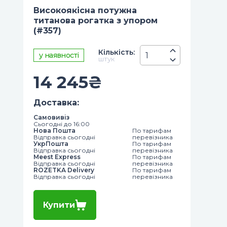
Високоякісна потужна
титанова рогатка з упором
(#357)
Кiлькiсть
:
у наявності
штук
14 245
₴
Доставка
:
Самовивіз
Сьогодні до 16:00
Нова Пошта
По тарифам
Відправка сьогодні
перевізника
УкрПошта
По тарифам
Відправка сьогодні
перевізника
Meest Express
По тарифам
Відправка сьогодні
перевізника
ROZETKA Delivery
По тарифам
Відправка сьогодні
перевізника
Купити