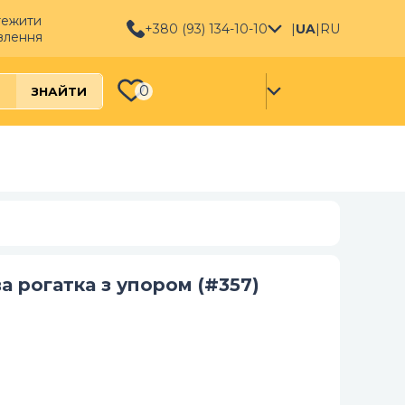
тежити
+380 (93) 134-10-10
|
UA
|
RU
влення
0
ЗНАЙТИ
а рогатка з упором (#357)