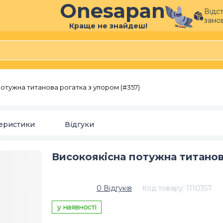
Onesapan
Відс
замо
Краще не знайдеш!
отужна титанова рогатка з упором (#357)
еристики
Відгуки
Високоякісна потужна титанов
0
Відгуків
Код товару
:
1110357
у наявності