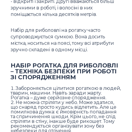
- відкриті і закриті. Другі вважаються більш
зручними в роботі, і волосіні в них
поміщається кілька десятків метрів.
Набір для риболовлі на рогатку часто
супроводжується сумкою. Вона досить
містка, носиться на поясі, тому всі атрибути
зручно складені в одному місці.
НАБІР РОГАТКА ДЛЯ РИБОЛОВЛІ
– ТЕХНІКА БЕЗПЕКИ ПРИ РОБОТІ
ЗІ СПОРЯДЖЕННЯМ
Забороняється цілитися рогаткою в людей,
тварин, машини. Навіть заради жарту.
Рогатка – дуже серйозне спорядження.
Не можна стріляти у небо. Може здатися,
що снаряд просто кудись відлетить. Але це
помилкова думка: є ймовірність попадання
та спричинення шкоди. Крім цього, не слід
стріляти в стіну, інакше буде рикошет. Тому
рекомендується організувати зону без
небезпеки для оточення.