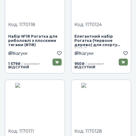
Код: 1170118
Код: 1170124
Набір №18 Рогатка для
Елегантний набір
риболовлі з плоскими
Рогатка (Червоне
тягами (#118)
дерево) для спорту
(#124)
Відгуки
Відгуки
1 579
₴
950
₴
/ комплект
/ комплект
ВІДСУТНІЙ
ВІДСУТНІЙ
Код: 1170111
Код: 1170128