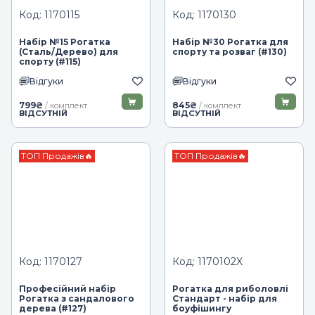
Код: 1170115
Код: 1170130
Набір №15 Рогатка
Набір №30 Рогатка для
(Сталь/Дерево) для
спорту та розваг (#130)
спорту (#115)
Відгуки
Відгуки
799
₴
845
₴
/ комплект
/ комплект
ВІДСУТНІЙ
ВІДСУТНІЙ
ТОП Продажів🔥
ТОП Продажів🔥
Код: 1170127
Код: 1170102X
Професійний набір
Рогатка для риболовлі
Рогатка з сандалового
Стандарт - набір для
дерева (#127)
боуфішингу