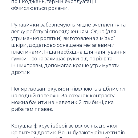
пошкоджень, термін експлуатації
обчислюється роками.
Рукавички забезпечують міцне зчеплення та
легку роботу зі спорядженням. Одна (для
утримання рогатки) виготовлена з м’якої
шкіри, додатково оснащена металевими
пластинами. Інша необхідна для натягування
гумки – вона захищає руки від порізів та
інших травм, допомагає краще утримувати
дротик.
Поляризовані окуляри нівелюють відблиски
на водній поверхні. За рахунок контрасту
можна бачити на невеликій глибині, яка
риба там плаває.
Котушка фіксує і зберігає волосінь, до якої
кріпиться дротик. Вони бувають різних типів