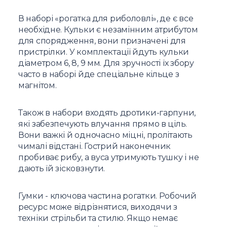
В наборі «рогатка для риболовлі», де є все
необхідне. Кульки є незамінним атрибутом
для спорядження, вони призначені для
пристрілки. У комплектації йдуть кульки
діаметром 6, 8, 9 мм. Для зручності їх збору
часто в наборі йде спеціальне кільце з
магнітом.
Також в набори входять дротики-гарпуни,
які забезпечують влучання прямо в ціль.
Вони важкі й одночасно міцні, пролітають
чималі відстані. Гострий наконечник
пробиває рибу, а вуса утримують тушку і не
дають їй зісковзнути.
Гумки - ключова частина рогатки. Робочий
ресурс може відрізнятися, виходячи з
техніки стрільби та стилю. Якщо немає