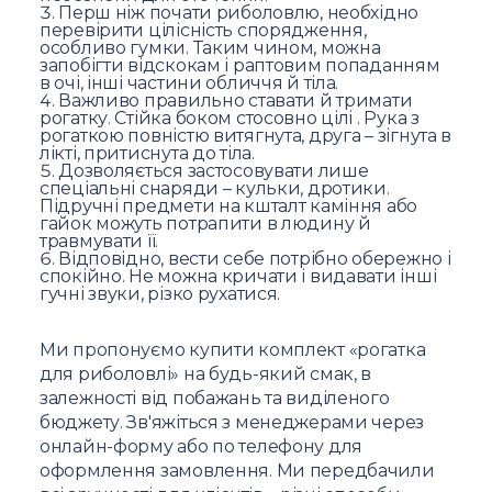
Перш ніж почати риболовлю, необхідно
перевірити цілісність спорядження,
особливо гумки. Таким чином, можна
запобігти відскокам і раптовим попаданням
в очі, інші частини обличчя й тіла.
Важливо правильно ставати й тримати
рогатку. Стійка боком стосовно цілі . Рука з
рогаткою повністю витягнута, друга – зігнута в
лікті, притиснута до тіла.
Дозволяється застосовувати лише
спеціальні снаряди – кульки, дротики.
Підручні предмети на кшталт каміння або
гайок можуть потрапити в людину й
травмувати її.
Відповідно, вести себе потрібно обережно і
спокійно. Не можна кричати і видавати інші
гучні звуки, різко рухатися.
Ми пропонуємо купити комплект «рогатка
для риболовлі» на будь-який смак, в
залежності від побажань та виділеного
бюджету. Зв'яжіться з менеджерами через
онлайн-форму або по телефону для
оформлення замовлення. Ми передбачили