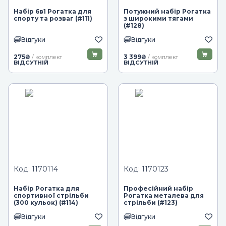
Набір 6в1 Рогатка для
Потужний набір Рогатка
спорту та розваг (#111)
з широкими тягами
(#128)
Відгуки
Відгуки
275
₴
3 399
₴
/ комплект
/ комплект
ВІДСУТНІЙ
ВІДСУТНІЙ
Код: 1170114
Код: 1170123
Набір Рогатка для
Професійний набір
спортивної стрільби
Рогатка металева для
(300 кульок) (#114)
стрільби (#123)
Відгуки
Відгуки