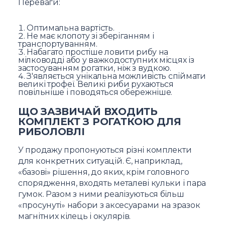
Переваги:
Оптимальна вартість.
Не має клопоту зі зберіганням і
транспортуванням.
Набагато простіше ловити рибу на
мілководді або у важкодоступних місцях із
застосуванням рогатки, ніж з вудкою.
З'являється унікальна можливість спіймати
великі трофеї. Великі риби рухаються
повільніше і поводяться обережніше.
ЩО ЗАЗВИЧАЙ ВХОДИТЬ
КОМПЛЕКТ З РОГАТКОЮ ДЛЯ
РИБОЛОВЛІ
У продажу пропонуються різні комплекти
для конкретних ситуацій. Є, наприклад,
«базові» рішення, до яких, крім головного
спорядження, входять металеві кульки і пара
гумок. Разом з ними реалізуються більш
«просунуті» набори з аксесуарами на зразок
магнітних кілець і окулярів.